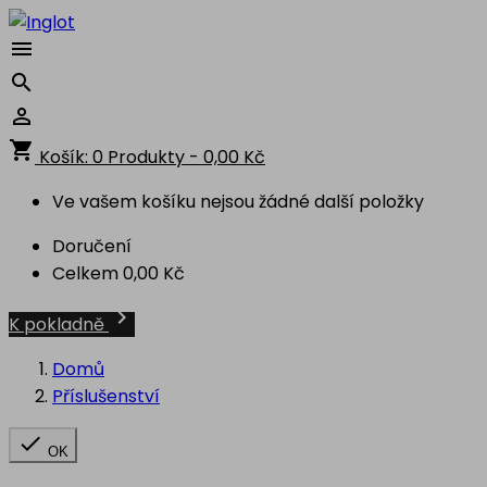



shopping_cart
Košík:
0
Produkty - 0,00 Kč
Ve vašem košíku nejsou žádné další položky
Doručení
Celkem
0,00 Kč

K pokladně
Domů
Příslušenství

OK