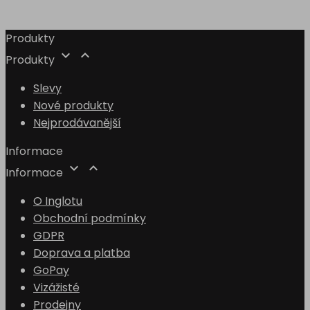
Produkty


Produkty
Slevy
Nové produkty
Nejprodávanější
Informace


Informace
O Inglotu
Obchodní podmínky
GDPR
Doprava a platba
GoPay
Vizážisté
Prodejny