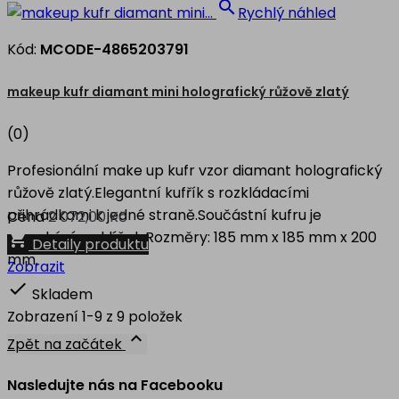

Rychlý náhled
Kód:
MCODE-4865203791
makeup kufr diamant mini holografický růžově zlatý
(0)
Profesionální make up kufr vzor diamant holografický
růžově zlatý.Elegantní kufřík s rozkládacími
přihrádkami k jedné straně.Součástní kufru je
Cena
2 072,00 Kč
zamykání na klíček.Rozměry: 185 mm x 185 mm x 200

Detaily produktu
mm.
Zobrazit

Skladem
Zobrazení 1-9 z 9 položek

Zpět na začátek
Nasledujte nás na Facebooku