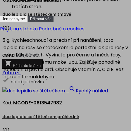
Kód:
MCODE-6851903427
třetích stran.
duo lepidlo se štětečkem tmavé
Jen nezbytné
Přijmout vše
(0)
Přejít na stránku Podrobně o cookies
5 g. Rychleschnoucí a precizní při nanášení, toto
lepidlo na řasy se štětečkem je perfektní jak pro řasy v
celku tak v trsech. Vyvinuto pro černé a hnědé řasy,
Cena
354,00 Kč
perfektní k tmavému make-upu. Zajišťuje pohodlné

Přidat do košíku
nanesení a pevně drží. Obsahuje vitamín A, C a E. Bez
Zobrazit
latexu a formaldehydu.

na objednávku

Rychlý náhled
Kód:
MCODE-0613547982
duo lepidlo se štětečkem průhledné
(0)