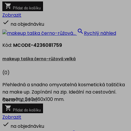

Přidat do košíku
Zobrazit

na objednávku

Rychlý náhled
Kód:
MCODE-4236081759
makeup taška černo-růžová velká
(0)
Přehledná a snadno omyvatelná kosmetická taštička
na make up. Zapínání na zip. Ideální na cestování.
Rozměry: 240x160x100 mm.
Cena
792,00 Kč

Přidat do košíku
Zobrazit

na objednávku