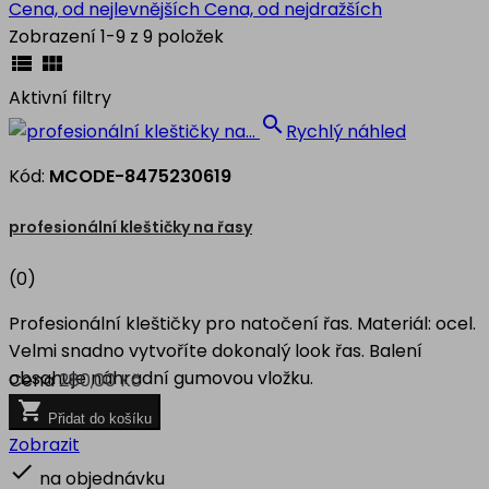
Cena, od nejlevnějších
Cena, od nejdražších
Zobrazení 1-9 z 9 položek


Aktivní filtry

Rychlý náhled
Kód:
MCODE-8475230619
profesionální kleštičky na řasy
(0)
Profesionální kleštičky pro natočení řas. Materiál: ocel.
Velmi snadno vytvoříte dokonalý look řas. Balení
obsahuje náhradní gumovou vložku.
Cena
280,00 Kč

Přidat do košíku
Zobrazit

na objednávku