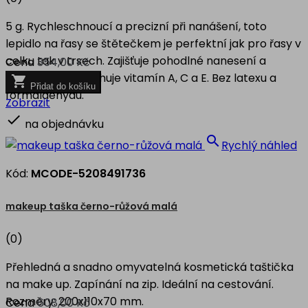
5 g. Rychleschnoucí a precizní při nanášení, toto
lepidlo na řasy se štětečkem je perfektní jak pro řasy v
celku tak v trsech. Zajišťuje pohodlné nanesení a
Cena
354,00 Kč
pevně drží. Obsahuje vitamín A, C a E. Bez latexu a

Přidat do košíku
formaldehydu.
Zobrazit

na objednávku

Rychlý náhled
Kód:
MCODE-5208491736
makeup taška černo-růžová malá
(0)
Přehledná a snadno omyvatelná kosmetická taštička
na make up. Zapínání na zip. Ideální na cestování.
Rozměry: 200x110x70 mm.
Cena
608,00 Kč