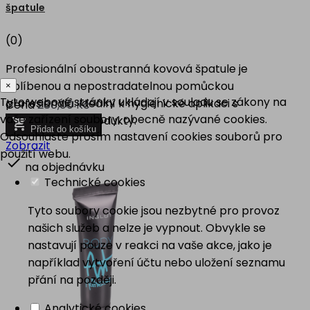
špatule
(0)
Profesionální oboustranná kovová špatule je
oblíbenou a nepostradatelnou pomůckou
×
Tyto webové stránky ukládají v souladu se zákony na
profesionálů. Ideální k hygienické aplikaci s
Cena
280,00 Kč
vaše zařízení soubory, obecně nazývané cookies.
kosmetickými produkty.

Přidat do košíku
Odsouhlaste prosím nastavení cookies souborů pro
Zobrazit
použití webu.

na objednávku
Technické cookies
Tyto soubory cookie jsou nezbytné pro provoz
našich služeb a nelze je vypnout. Obvykle se
nastavují pouze v reakci na vaše akce, jako je
například vytvoření účtu nebo uložení seznamu
přání na později.
Analytické cookies