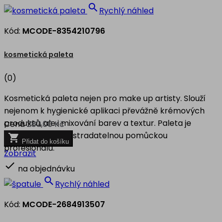

Rychlý náhled
Kód:
MCODE-8354210796
kosmetická paleta
(0)
Kosmetická paleta nejen pro make up artisty. Slouží
nejenom k hygienické aplikaci převážně krémových
produktů, ale i mixování barev a textur. Paleta je
Cena
280,00 Kč
oblíbenou a nepostradatelnou pomůckou

Přidat do košíku
profesionálů.
Zobrazit

na objednávku

Rychlý náhled
Kód:
MCODE-2684913507