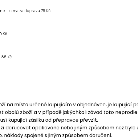
line – cena za dopravu 75 Kč
0 Kč
u 85 Kč
í na místo určené kupujícím v objednávce, je kupující pov
t obalů zboží a v případě jakýchkoli závad toto neprodl
í kupující zásilku od přepravce převzít.
boží doručovat opakovaně nebo jiným způsobem než bylo u
. náklady spojené s jiným způsobem doručení.