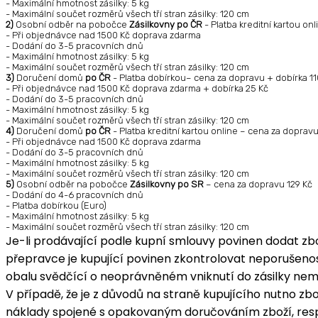
- Maximální hmotnost zásilky: 5 kg
- Maximální součet rozměrů všech tří stran zásilky: 120 cm
2)
Osobní odběr na pobočce
Zásilkovny po ČR
- Platba kreditní kartou on
- Při objednávce nad 1500 Kč doprava zdarma
- Dodání do 3-5 pracovních dnů
- Maximální hmotnost zásilky: 5 kg
- Maximální součet rozměrů všech tří stran zásilky: 120 cm
3)
Doručení domů
po ČR
- Platba dobírkou– cena za dopravu + dobírka 11
- Při objednávce nad 1500 Kč doprava zdarma + dobírka 25 Kč
- Dodání do 3-5 pracovních dnů
- Maximální hmotnost zásilky: 5 kg
- Maximální součet rozměrů všech tří stran zásilky: 120 cm
4)
Doručení domů
po ČR
- Platba kreditní kartou online – cena za doprav
- Při objednávce nad 1500 Kč doprava zdarma
- Dodání do 3-5 pracovních dnů
- Maximální hmotnost zásilky: 5 kg
- Maximální součet rozměrů všech tří stran zásilky: 120 cm
5)
Osobní odběr na pobočce
Zásilkovny po SR
– cena za dopravu 129 Kč
- Dodání do 4-6 pracovních dnů
- Platba dobírkou (Euro)
- Maximální hmotnost zásilky: 5 kg
- Maximální součet rozměrů všech tří stran zásilky: 120 cm
Je-li prodávající podle kupní smlouvy povinen dodat zbož
přepravce je kupující povinen zkontrolovat neporušenos
obalu svědčící o neoprávněném vniknutí do zásilky nemus
V případě, že je z důvodů na straně kupujícího nutno z
náklady spojené s opakovaným doručováním zboží, resp