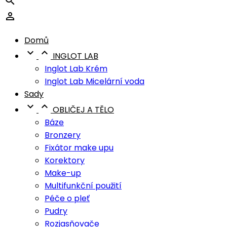


Domů


INGLOT LAB
Inglot Lab Krém
Inglot Lab Micelární voda
Sady


OBLIČEJ A TĚLO
Báze
Bronzery
Fixátor make upu
Korektory
Make-up
Multifunkční použití
Péče o pleť
Pudry
Rozjasňovače