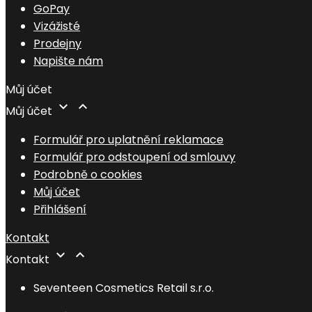
GoPay
Vizážisté
Prodejny
Napište nám
Můj účet


Můj účet
Formulář pro uplatnění reklamace
Formulář pro odstoupení od smlouvy
Podrobně o cookies
Můj účet
Přihlášení
Kontakt


Kontakt
Seventeen Cosmetics Retail s.r.o.