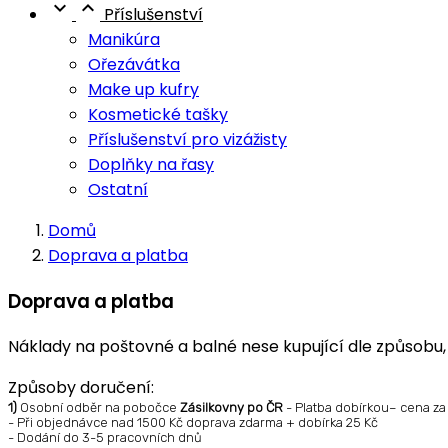


Příslušenství
Manikúra
Ořezávátka
Make up kufry
Kosmetické tašky
Příslušenství pro vizážisty
Doplňky na řasy
Ostatní
Domů
Doprava a platba
Doprava a platba
Náklady na poštovné a balné nese kupující dle způsobu, k
Způsoby doručení:
1)
Osobní odběr na pobočce
Zásilkovny po ČR
- Platba dobírkou– cena za
- Při objednávce nad 1500 Kč doprava zdarma + dobírka 25 Kč
- Dodání do 3-5 pracovních dnů