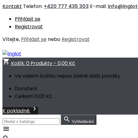
Kontakt
Telefon:
+420 777 435 303
E-mail:
info@inglo
Přihlásit se
Registrovat
Vítejte,
Přihlásit se
nebo
Registrovat
shopping_cart
Košík:
0
Produkty - 0,00 Kč
Ve vašem košíku nejsou žádné další položky
Doručení
Celkem
0,00 Kč

K pokladně

Vyhledávání
