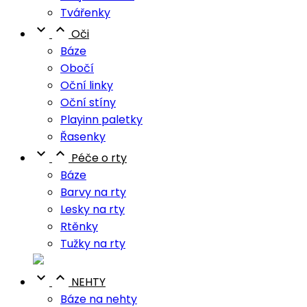
Tvářenky


Oči
Báze
Obočí
Oční linky
Oční stíny
Playinn paletky
Řasenky


Péče o rty
Báze
Barvy na rty
Lesky na rty
Rtěnky
Tužky na rty


NEHTY
Báze na nehty