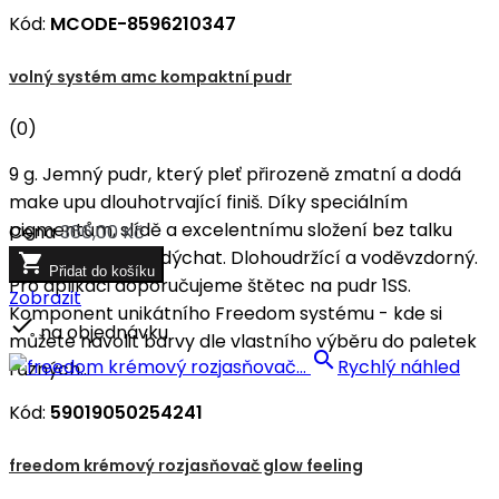
Kód:
MCODE-8596210347
volný systém amc kompaktní pudr
(0)
9 g. Jemný pudr, který pleť přirozeně zmatní a dodá
make upu dlouhotrvající finiš. Díky speciálním
pigmentům, slídě a excelentnímu složení bez talku
Cena
366,00 Kč
nechá pleť volně dýchat. Dlohoudržící a voděvzdorný.

Přidat do košíku
Pro aplikaci doporučujeme štětec na pudr 1SS.
Zobrazit
Komponent unikátního Freedom systému - kde si

na objednávku
můžete navolit barvy dle vlastního výběru do paletek

Rychlý náhled
různých...
Kód:
59019050254241
freedom krémový rozjasňovač glow feeling