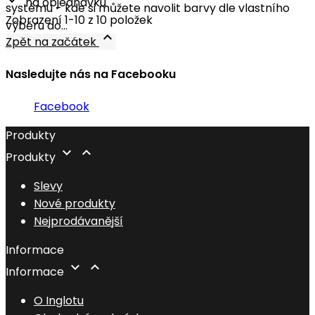
na objednávku
systému - kde si můžete navolit barvy dle vlastního
Zobrazení 1-10 z 10 položek
výběru do...

Zpět na začátek
Nasledujte nás na Facebooku
Facebook
Produkty


Produkty
Slevy
Nové produkty
Nejprodávanější
Informace


Informace
O Inglotu