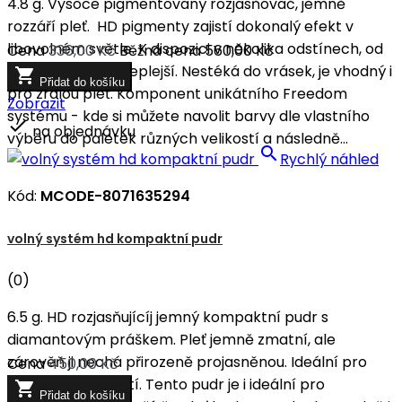
4.8 g. Vysoce pigmentovaný rozjasňovač, jemně
rozzáří pleť. HD pigmenty zajistí dokonalý efekt v
libovolném světle. K dispozici v několika odstínech, od
Cena
336,00 Kč
Běžná cena
560,00 Kč
chladnějších po teplejší. Nestéká do vrásek, je vhodný i

Přidat do košíku
pro zralou pleť. Komponent unikátního Freedom
Zobrazit
systému - kde si můžete navolit barvy dle vlastního

na objednávku
výběru do paletek různých velikostí a následně...

Rychlý náhled
Kód:
MCODE-8071635294
volný systém hd kompaktní pudr
(0)
6.5 g. HD rozjasňujícíj jemný kompaktní pudr s
diamantovým práškem. Pleť jemně zmatní, ale
zárověň ji nechá přirozeně projasněnou. Ideální pro
Cena
450,00 Kč
každodenní použití. Tento pudr je i ideální pro

Přidat do košíku