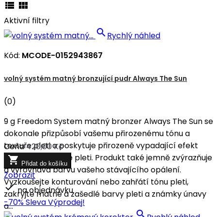


Aktivní filtry

Rychlý náhled
Kód:
MCODE-0152943867
volný systém matný bronzující pudr Always The Sun
(0)
9 g Freedom System matný bronzer Always The Sun se
dokonale přizpůsobí vašemu přirozenému tónu a
textuře pleti a poskytuje přirozeně vypadající efekt
Cena
420,00 Kč
sluncem políbené pleti. Produkt také jemně zvýrazňuje

Přidat do košíku
a vyrovnává barvu vašeho stávajícího opálení.
Zobrazit
Vyzkoušejte konturování nebo zahřátí tónu pleti,

na objednávku
zakryjte matné a zašedlé barvy pleti a známky únavy
-70%
Sleva
Výprodej!
a...
