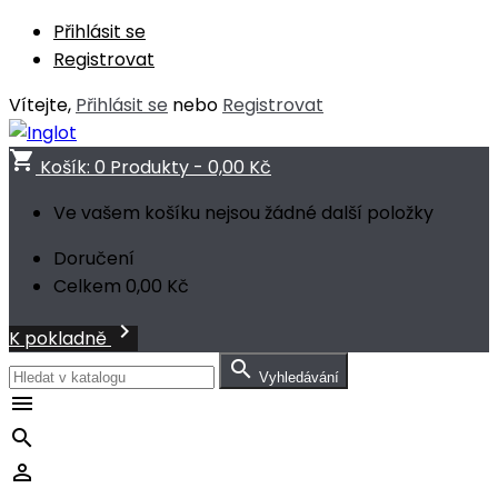
Přihlásit se
Registrovat
Vítejte,
Přihlásit se
nebo
Registrovat
shopping_cart
Košík:
0
Produkty - 0,00 Kč
Ve vašem košíku nejsou žádné další položky
Doručení
Celkem
0,00 Kč

K pokladně

Vyhledávání


