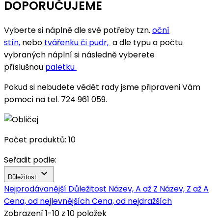
DOPORUČUJEME
Vyberte si náplně dle své potřeby tzn.
oční
stín,
nebo
tvářenku či pudr,
a dle typu a počtu
vybraných náplní si následně vyberete
příslušnou
paletku
Pokud si nebudete vědět rady jsme připraveni Vám
pomoci na tel. 724 961 059.
Počet produktů: 10
Seřadit podle:

Důležitost
Nejprodávanější
Důležitost
Název, A až Z
Název, Z až A
Cena, od nejlevnějších
Cena, od nejdražších
Zobrazení 1-10 z 10 položek