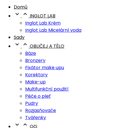
Domů


INGLOT LAB
Inglot Lab Krém
Inglot Lab Micelární voda
Sady


OBLIČEJ A TĚLO
Báze
Bronzery
Fixátor make upu
Korektory
Make-up
Multifunkční použití
Péče o pleť
Pudry
Rozjasňovače
Tvářenky


Oči