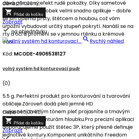
dává přirozený efekt rudé pokožky. Díky sametové
Cena
294,00 Kč
konzistenci se výrobek velmi snadno aplikuje - dobře

Přidat do košíku
se šíří oběma prsty, štětcem a houbou, což vám
Zobrazit
umožní vybudovat určitý stupeň pokrytí. Nanáší se na

na objednávku
rty a oči a promění se v jemnou rtěnku a krémové

Rychlý náhled
oční...
Kód:
MCODE-4906538127
volný systém hd konturovací pudr
(0)
5.5 g. Perfektní produkt pro konturování a tvarování
obličeje.Zároveň dodá pleti jemné HD
rozjasnění.Světlým tónem pleť projasníte a tmavým
Cena
345,00 Kč
tónem dodáte konturám hloubku.Pro precizní aplikaci

Přidat do košíku
doporučujeme použít štětec 3P, který přesně definuje
Zobrazit
jednotlivé kontury.Komponent unikátního Freedom
