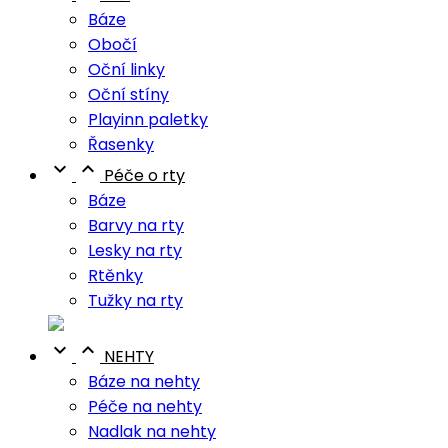
Báze
Obočí
Oční linky
Oční stíny
Playinn paletky
Řasenky


Péče o rty
Báze
Barvy na rty
Lesky na rty
Rtěnky
Tužky na rty


NEHTY
Báze na nehty
Péče na nehty
Nadlak na nehty