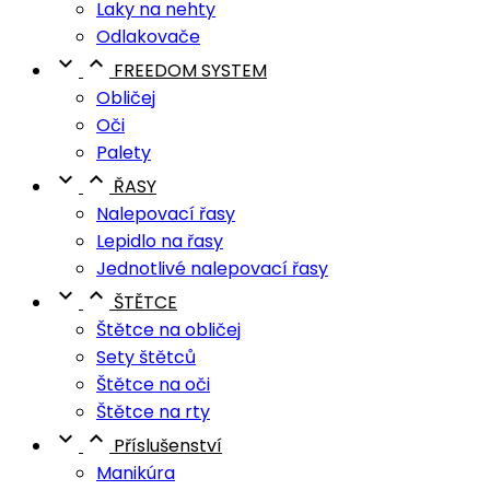
Laky na nehty
Odlakovače


FREEDOM SYSTEM
Obličej
Oči
Palety


ŘASY
Nalepovací řasy
Lepidlo na řasy
Jednotlivé nalepovací řasy


ŠTĚTCE
Štětce na obličej
Sety štětců
Štětce na oči
Štětce na rty


Příslušenství
Manikúra