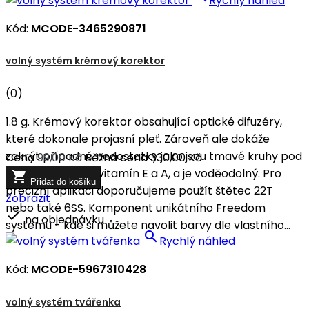
Rychlý náhled
Kód:
MCODE-3465290871
volný systém krémový korektor
(0)
1.8 g. Krémový korektor obsahující optické difuzéry,
které dokonale projasní pleť. Zároveň ale dokáže
zakrýt případné nedostatky jako jsou tmavé kruhy pod
Cena
99,00 Kč
Běžná cena
330,00 Kč
očima. Obsahuje vitamín E a A, a je voděodolný. Pro

Přidat do košíku
precizní aplikaci doporučujeme použít štětec 22T
Zobrazit
nebo také 6SS. Komponent unikátního Freedom

na objednávku
systému - kde si můžete navolit barvy dle vlastního...

Rychlý náhled
Kód:
MCODE-5967310428
volný systém tvářenka