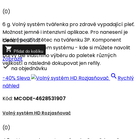
(0)
6 g. Volný systém tvářenka pro zdravě vypadající pleť.
Možnost jemné i intenzivní aplikace. Pro nanesení je
ideální použít štětec na tvářenku 3P. Komponent
Cena
294,00 Kč
unikátního Freedom systému - kde si můžete navolit

Přidat do košíku
barvy dle vlastního výběru do paletek různých
Zobrazit
velikostí a následně dokupovat jen refily.

na objednávku

-40%
Sleva
Rychlý
náhled
Kód:
MCODE-4628531907
Volný systém HD Rozjasňovač
(0)