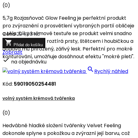
(0)
5,7g Rozjasňovač Glow Feeling je perfektní produkt
pro zvýraznění a prosvětlení vybraných partií obličeje
a těla. Díky krémové textuře se produkt velmi snadno
Cena
294,00 Kč
nanáší – dobře se roztírá prsty, štětcem i houbičkou a

Přidat do košíku
dodává mu přirozený, zářivý lesk. Perfektní pro mokré
Zobrazit
konturování, umožňuje dosáhnout efektu "mokré pleti".

na objednávku

Rychlý náhled
Kód:
59019050254481
volný systém krémová tvářenka
(0)
Hedvábně hladké složení tvářenky Velvet Feeling
dokonale splyne s pokožkou a zvýrazní její barvu, což