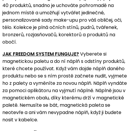
40 produktů, snadno je uchováte pohromadě na
jednom místě a umožňují vytvářet jedinečné,
personalizované sady make-upu pro váš obličej, oči,
tělo. Kolekce je plná očních stínů, pudrů, tvářenek,
bronzerů, rozjasňovačů, korektorů a produktů na
obočí.
JAK FREEDOM SYSTEM FUNGUJE?
Vyberete si
magnetickou paletu a do ní náplň s odstíny produktů,
které chcete používat. Když vám dojde náplň daného
produktu nebo se s ním prostě začnete nudit, vyjmete
ho z palety a vyměníte za novou náplň. Náplň vyndáte
za pomoci aplikátoru na vyjmutí náplně. Náplně jsou v
magnetickém obalu, díky kterému drží v magnetické
paletě. Nemusíte se bát, magnetická paleta se
neotevře a ani vám nevypadne náplň, když ji budete
nosit v kabelce.