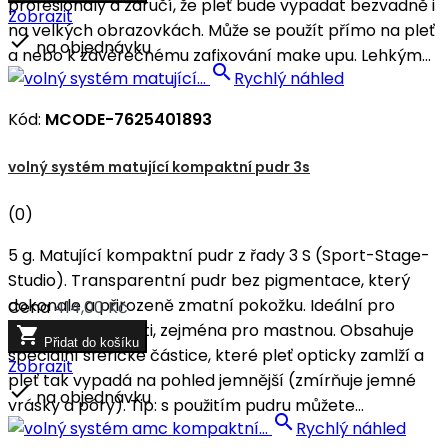
profesionály a zaručí, že pleť bude vypadat bezvadně i
Zobrazit
na velkých obrazovkách. Může se použít přímo na pleť

na objednávku
a nebo k závěrečnému zafixování make upu. Lehkým...

Rychlý náhled
Kód:
MCODE-7625401893
volný systém matující kompaktní pudr 3s
(0)
5 g. Matující kompaktní pudr z řady 3 S (Sport-Stage-
Studio). Transparentní pudr bez pigmentace, který
dokonale a přirozeně zmatní pokožku. Ideální pro
Cena
414,00 Kč
všechny typy pleti, zejména pro mastnou. Obsahuje

Přidat do košíku
speciální sférické částice, které pleť opticky zamlží a
Zobrazit
pleť tak vypadá na pohled jemnější (zmírňuje jemné

na objednávku
vrásky a póry). Tip: s použitím pudru můžete...

Rychlý náhled