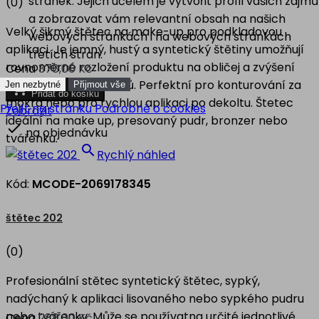
stránek. Jejich účelem je vytvořit profil vašich zájmů
(0)
a zobrazovat vám relevantní obsah na našich
Velký šikmý štětec na make-up pro podkladovou
webových stránkách i na webových stránkách
aplikaci. Je jemný, hustý a syntetický štětiny umožňují
třetích stran.
rovnoměrné rozložení produktu na obličej a zvýšení
Cena
378,00 Kč
úrovně krytí bez pruhů. Perfektní pro konturování za
Jen nezbytné
Přijmout vše

Přidat do košíku
mokra nebo pro rychlou aplikaci po dekoltu. Štetec
Přejít na stránku Podrobně o cookies
Zobrazit
ideální na make up, presovaný pudr, bronzer nebo

na objednávku
tvářenku.

Rychlý náhled
Kód:
MCODE-2069178345
štětec 202
(0)
Profesionální stětec syntetický štětec, sypký,
nadýchaný k aplikaci lisovaného nebo sypkého pudru
nebo tvářenky. Může se používatna určité jednotlivé
Cena
288,00 Kč