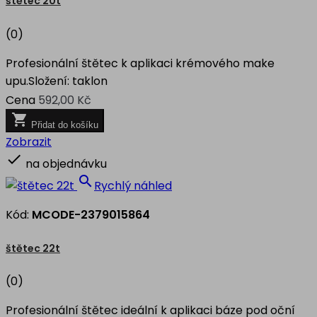
štětec 20t
(0)
Profesionální štětec k aplikaci krémového make
upu.Složení: taklon
Cena
592,00 Kč

Přidat do košíku
Zobrazit

na objednávku

Rychlý náhled
Kód:
MCODE-2379015864
štětec 22t
(0)
Profesionální štětec ideální k aplikaci báze pod oční