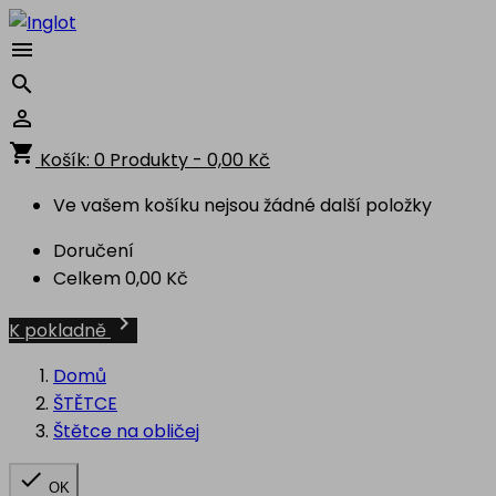



shopping_cart
Košík:
0
Produkty - 0,00 Kč
Ve vašem košíku nejsou žádné další položky
Doručení
Celkem
0,00 Kč

K pokladně
Domů
ŠTĚTCE
Štětce na obličej

OK