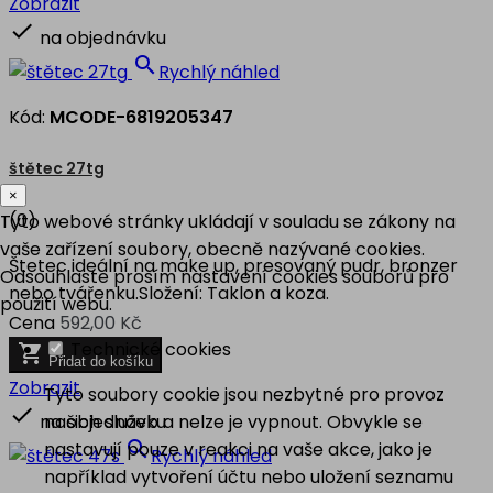
Zobrazit

na objednávku

Rychlý náhled
Kód:
MCODE-6819205347
štětec 27tg
×
(0)
Tyto webové stránky ukládají v souladu se zákony na
vaše zařízení soubory, obecně nazývané cookies.
Štetec ideální na make up, presovaný pudr, bronzer
Odsouhlaste prosím nastavení cookies souborů pro
nebo tvářenku.Složení: Taklon a koza.
použití webu.
Cena
592,00 Kč
Technické cookies

Přidat do košíku
Zobrazit
Tyto soubory cookie jsou nezbytné pro provoz

našich služeb a nelze je vypnout. Obvykle se
na objednávku

nastavují pouze v reakci na vaše akce, jako je
Rychlý náhled
například vytvoření účtu nebo uložení seznamu