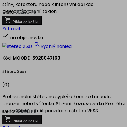
stíny, korektoru nebo k intenzivní aplikaci
pigmentů.Složení: taklon
Cena
392,00 Kč

Přidat do košíku
Zobrazit

na objednávku

Rychlý náhled
Kód:
MCODE-5928047163
štětec 25ss
(0)
Profesionální štětec na sypký a kompaktní pudr,
bronzer nebo tvářenku. Složení: koza, veverka Ke štětci
je vhodné si pořídit pouzdro na štětec 25SS.
Cena
920,00 Kč

Přidat do košíku