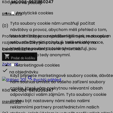
Kód:
MCODE-9631850247
přání na později.
Analytické cookies
štětec 47s
Tyto soubory cookie nám umožňují počítat
(0)
návštěvy a provoz, abychom měli přehled o tom,
které stránky jsou nejoblíbenější a jak se na našem
Profesionální štětec na nanášení primeru, makeupu a
webu návštěvníci pohybují. Veškeré informace,
rozjasňovače.Díky jeho tvaru, je také vhodný na
které tyto soubory cookie shromažďují, jsou
krémové konturování.Složení: Syntetika.
Cena
736,00 Kč
agregované, a tedy anonymní.

Přidat do košíku
Zobrazit
Marketingové cookies

na objednávku
Když přijmete marketingové soubory cookie, dáváte

Rychlý náhled
nám souhlas umístit do vašeho zařízení soubory
cookie, které vám poskytnou relevantní obsah
Kód:
MCODE-6819205347
odpovídající vašim zájmům. Tyto soubory cookie
mohou být nastaveny námi nebo našimi
štětec 201
reklamními partnery prostřednictvím našich