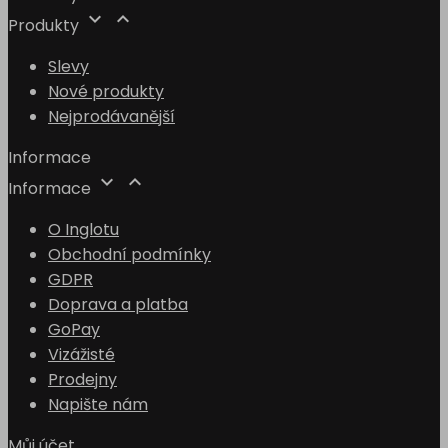


Produkty
Slevy
Nové produkty
Nejprodávanější
Informace


Informace
O Inglotu
Obchodní podmínky
GDPR
Doprava a platba
GoPay
Vizážisté
Prodejny
Napište nám
Můj účet