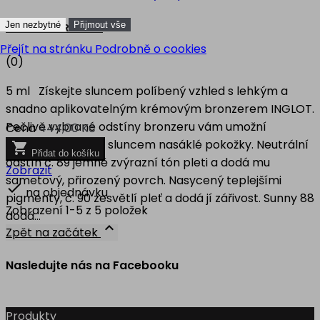
Jen nezbytné
Přijmout vše
KRÉMOVÝ BRONZER
Přejít na stránku Podrobně o cookies
(0)
5 ml Získejte sluncem políbený vzhled s lehkým a
snadno aplikovatelným krémovým bronzerem INGLOT.
Pečlivě vybrané odstíny bronzeru vám umožní
Cena
444,00 Kč
dosáhnout efektu sluncem nasáklé pokožky. Neutrální

Přidat do košíku
odstín č. 89 jemně zvýrazní tón pleti a dodá mu
Zobrazit
sametový, přirozený povrch. Nasycený teplejšími

na objednávku
pigmenty, č. 90 zesvětlí pleť a dodá jí zářivost. Sunny 88
Zobrazení 1-5 z 5 položek
dodá...

Zpět na začátek
Nasledujte nás na Facebooku
Produkty