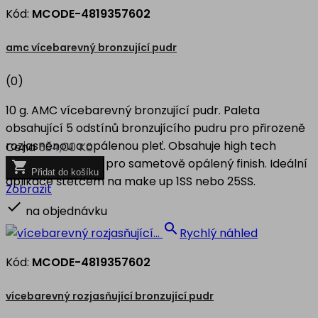
Kód:
MCODE-4819357602
amc vícebarevný bronzující pudr
(0)
10 g. AMC vícebarevný bronzující pudr. Paleta
obsahující 5 odstínů bronzujícího pudru pro přirozeně
rozjasněnou a opálenou pleť. Obsahuje high tech
Cena
534,00 Kč
pigmenty a nylon pro sametově opálený finish. Ideální

Přidat do košíku
aplikace štětcem na make up 1SS nebo 25SS.
Zobrazit

na objednávku

Rychlý náhled
Kód:
MCODE-4819357602
vícebarevný rozjasňující bronzující pudr