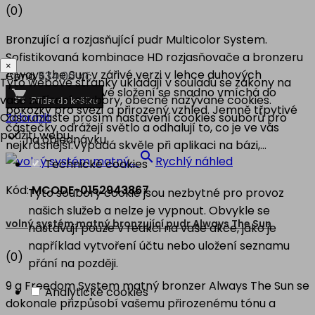
(0)
Bronzující a rozjasňující pudr Multicolor System.
Sofistikovaná kombinace HD rozjasňovače a bronzeru
×
Always the Sun v zářivé verzi v lehce duhových
Cena
534,00 Kč
Tyto webové stránky ukládají v souladu se zákony na
barvách. Sametové složení se snadno vmíchá do

vaše zařízení soubory, obecně nazývané cookies.
Přidat do košíku
pokožky pro svěží a přirozený vzhled. Jemně třpytivé
Odsouhlaste prosím nastavení cookies souborů pro
Zobrazit
částečky odrážejí světlo a odhalují to, co je ve vás

použití webu.
na objednávku
nejkrásnější.Vypadá skvěle při aplikaci na bázi,...

Rychlý náhled
Technické cookies
Kód:
MCODE-0152943867
Tyto soubory cookie jsou nezbytné pro provoz
našich služeb a nelze je vypnout. Obvykle se
volný systém matný bronzující pudr Always The Sun
nastavují pouze v reakci na vaše akce, jako je
například vytvoření účtu nebo uložení seznamu
(0)
přání na později.
9 g Freedom System matný bronzer Always The Sun se
Analytické cookies
dokonale přizpůsobí vašemu přirozenému tónu a