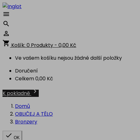



shopping_cart
Košík:
0
Produkty - 0,00 Kč
Ve vašem košíku nejsou žádné další položky
Doručení
Celkem
0,00 Kč

K pokladně
Domů
OBLIČEJ A TĚLO
Bronzery

OK