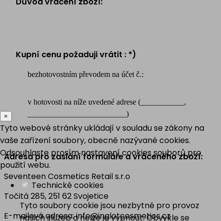
Důvod vrácení zboží:
Kupní cenu požaduji vrátit : *)
bezhotovostním převodem na účet č.:
v hotovosti na níže uvedené adrese (___________,
_________________________)
×
Tyto webové stránky ukládají v souladu se zákony na
vaše zařízení soubory, obecně nazývané cookies.
Odsouhlaste prosím nastavení cookies souborů pro
Adresa pro zaslání formuláře a vráceného zboží:
použití webu.
Seventeen Cosmetics Retail s.r.o
Technické cookies
Točitá 285, 251 62 Svojetice
Tyto soubory cookie jsou nezbytné pro provoz
E-mailová adresa: info@inglotcosmetics.cz
našich služeb a nelze je vypnout. Obvykle se