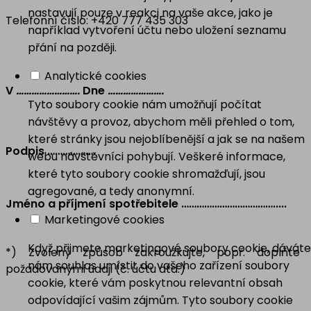
nastavují pouze v reakci na vaše akce, jako je
Telefonní číslo: +420 777 435 303
například vytvoření účtu nebo uložení seznamu
přání na později.
Analytické cookies
V
…………………….
Dne
………………….
Tyto soubory cookie nám umožňují počítat
návštěvy a provoz, abychom měli přehled o tom,
které stránky jsou nejoblíbenější a jak se na našem
Podpis ……………….
webu návštěvníci pohybují. Veškeré informace,
které tyto soubory cookie shromažďují, jsou
agregované, a tedy anonymní.
Jméno a příjmení spotřebitele ……………………………….....
Marketingové cookies
Když přijmete marketingové soubory cookie, dáváte
*) Zvolený způsob zakroužkujte, popř. doplňte
nám souhlas umístit do vašeho zařízení soubory
požadovanými údaji (č. účtu atd.)
cookie, které vám poskytnou relevantní obsah
odpovídající vašim zájmům. Tyto soubory cookie