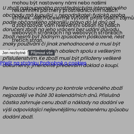
mohou být nastaveny námi nebo našimi
U zboží nakoupeného prostřednictvím internetového
reklamními partnery prostřednictvím našich
obchodu má kupující – nepodnikatel-fyzická osoba
stránek. Jejich účelem je vytvořit profil vašich zájmů
podle občanského zákoníku právo do 14 dnů od
a zobrazovat vám relevantní obsah na našich
doručení zboží na jeho vrácení bez udání důvodu.
webových stránkách i na webových stránkách
Zboží nesmí být žádným způsobem poškozené, nést
třetích stran.
znaky používání či jinak znehodnocené a musí být
zabalené v originálních obalech spolu s veškerým
Jen nezbytné
Přijmout vše
příslušenstvím. Ke zboží musí být přiloženy veškeré
Přejít na stránku Podrobně o cookies
dokumenty, jmenovitě především doklad o koupi.
Peníze budou vráceny po kontrole vráceného zboží
nejpozději ve lhůtě 30 kalendářních dnů. Příslušná
částka zahrnuje cenu zboží a náklady na dodání ve
výši odpovídající nejlevnějšímu nabízenému způsobu
dodání zboží.