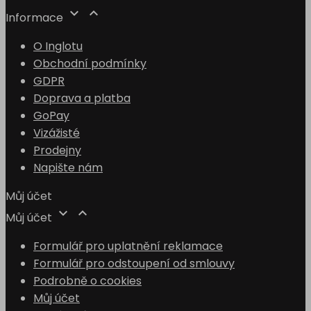


Informace
O Inglotu
Obchodní podmínky
GDPR
Doprava a platba
GoPay
Vizážisté
Prodejny
Napište nám
Můj účet


Můj účet
Formulář pro uplatnění reklamace
Formulář pro odstoupení od smlouvy
Podrobně o cookies
Můj účet