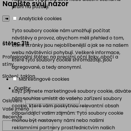
Napište svůj názor
přání na později.
Analytické cookies
×
Tyto soubory cookie nám umožňují počítat
návštěvy a provoz, abychom měli přehled o tom,
štětec 31t
které stránky jsou nejoblíbenější a jak se na našem
webu návštěvníci pohybují. Veškeré informace,
Profesionální štětec na precizní oční linky, obočí a
které tyto soubory cookie shromažďují, jsou
stíny.
agregované, a tedy anonymní.
Složení: taklon
Marketingové cookies
Quality:
Když přijmete marketingové soubory cookie, dáváte
nám souhlas umístit do vašeho zařízení soubory
*
Oslovení
cookie, které vám poskytnou relevantní obsah
*
Vaše jméno
odpovídající vašim zájmům. Tyto soubory cookie
*
Recenze
mohou být nastaveny námi nebo našimi
reklamními partnery prostřednictvím našich