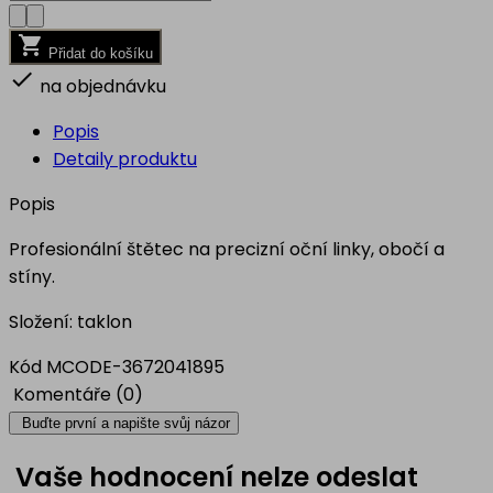

Přidat do košíku

na objednávku
Popis
Detaily produktu
Popis
Profesionální štětec na precizní oční linky, obočí a
stíny.
Složení: taklon
Kód
MCODE-3672041895
Komentáře (0)
Buďte první a napište svůj názor
Vaše hodnocení nelze odeslat