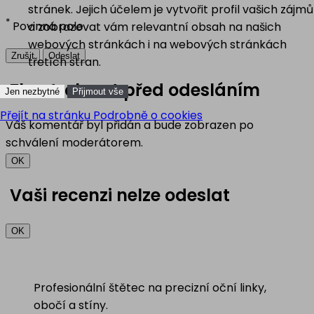
stránek. Jejich účelem je vytvořit profil vašich zájmů
*
Povinná pole
a zobrazovat vám relevantní obsah na našich
webových stránkách i na webových stránkách
Zrušit
Odeslat
třetích stran.
Zkontrolovat před odesláním
Jen nezbytné
Přijmout vše
Přejít na stránku Podrobně o cookies
Váš komentář byl přidán a bude zobrazen po
schválení moderátorem.
OK
Vaši recenzi nelze odeslat
OK
Profesionální štětec na precizní oční linky,
obočí a stíny.