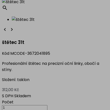
search


štětec 31t
Kód
MCODE-3672041895
Profesionální štětec na precizní oční linky, obočí a
stíny.
Složení: taklon
312,00 Kč
S DPH
Skladem
Počet