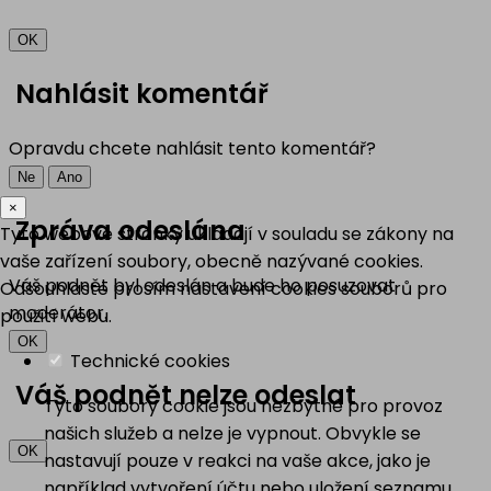
OK
Nahlásit komentář
Opravdu chcete nahlásit tento komentář?
Ne
Ano
×
Zpráva odeslána
Tyto webové stránky ukládají v souladu se zákony na
vaše zařízení soubory, obecně nazývané cookies.
Váš podnět byl odeslán a bude ho posuzovat
Odsouhlaste prosím nastavení cookies souborů pro
moderátor.
použití webu.
OK
Technické cookies
Váš podnět nelze odeslat
Tyto soubory cookie jsou nezbytné pro provoz
našich služeb a nelze je vypnout. Obvykle se
OK
nastavují pouze v reakci na vaše akce, jako je
například vytvoření účtu nebo uložení seznamu