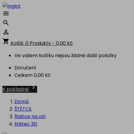



shopping_cart
Košík:
0
Produkty - 0,00 Kč
Ve vašem košíku nejsou žádné další položky
Doručení
Celkem
0,00 Kč

K pokladně
Domů
ŠTĚTCE
Štětce na oči
štětec 31t