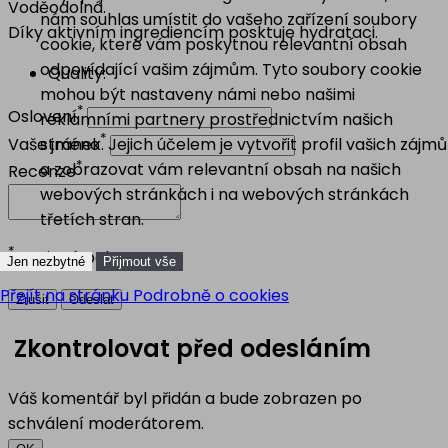
Voděodolná.
nám souhlas umístit do vašeho zařízení soubory
Díky aktivním ingrediencím posktuje hydrataci.
cookie, které vám poskytnou relevantní obsah
odpovídající vašim zájmům. Tyto soubory cookie
Quality:
mohou být nastaveny námi nebo našimi
*
Oslovení
reklamními partnery prostřednictvím našich
*
Vaše jméno
stránek. Jejich účelem je vytvořit profil vašich zájmů
*
a zobrazovat vám relevantní obsah na našich
Recenze
webových stránkách i na webových stránkách
třetích stran.
*
Povinná pole
Jen nezbytné
Přijmout vše
Přejít na stránku Podrobně o cookies
Zrušit
Odeslat
Zkontrolovat před odesláním
Váš komentář byl přidán a bude zobrazen po
schválení moderátorem.