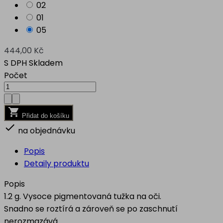
02
01
05
444,00 Kč
S DPH
Skladem
Počet

Přidat do košíku

na objednávku
Popis
Detaily produktu
Popis
1.2 g. Vysoce pigmentovaná tužka na oči.
Snadno se roztírá a zároveň se po zaschnutí
nerozmazává.