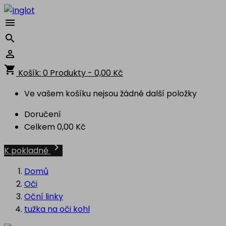



shopping_cart
Košík:
0
Produkty - 0,00 Kč
Ve vašem košíku nejsou žádné další položky
Doručení
Celkem
0,00 Kč

K pokladně
Domů
Oči
Oční linky
tužka na oči kohl