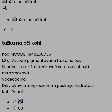
search


tužka na oči kohl
Kód
MCODE-1948260735
1.2 g. Vysoce pigmentovaná tužka na oči.
Snadno se roztírá a zároveň se po zaschnutí
nerozmazává.
Voděodolná.
Díky aktivním ingrediencím posktuje hydrataci.
Kohl Pencil
04
03