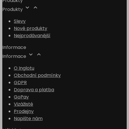
Produkty


Produkty
Slevy
Nové produkty
Nejprodávanější
Informace


Informace
O Inglotu
Obchodní podmínky
GDPR
Doprava a platba
GoPay
Vizážisté
Prodejny
Napište nám