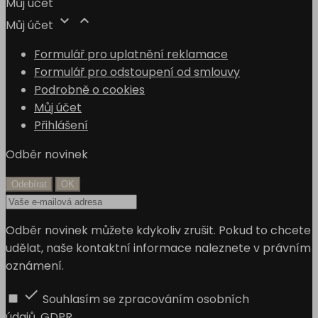
Můj účet


Můj účet
Formulář pro uplatnění reklamace
Formulář pro odstoupení od smlouvy
Podrobně o cookies
Můj účet
Přihlášení
Odběr novinek
Odběr novinek můžete kdykoliv zrušit. Pokud to chcete
udělat, naše kontaktní informace naleznete v právním
oznámení.

Souhlasím se zpracováním osobních
údajů.
GDPR