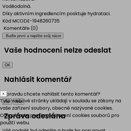
Voděodolná.
Díky aktivním ingrediencím posktuje hydrataci.
Kód
MCODE-1948260735
Komentáře (0)
Buďte první a napište svůj názor
Vaše hodnocení nelze odeslat
OK
Nahlásit komentář
Opravdu chcete nahlásit tento komentář?
×
Tyto webové stránky ukládají v souladu se zákony na
Ne
Ano
vaše zařízení soubory, obecně nazývané cookies.
Zpráva odeslána
Odsouhlaste prosím nastavení cookies souborů pro
použití webu.
Váš podnět byl odeslán a bude ho posuzovat