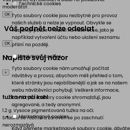
Technické cookies
moderátor.
OK
Tyto soubory cookie jsou nezbytné pro provoz
našich služeb a nelze je vypnout. Obvykle se
Váš podnět nelze odeslat
nastavují pouze v reakci na vaše akce, jako je
například vytvoření účtu nebo uložení seznamu
OK
přání na později.
Napište svůj názor
Analytické cookies
Tyto soubory cookie nám umožňují počítat
×
návštěvy a provoz, abychom měli přehled o tom,
které stránky jsou nejoblíbenější a jak se na našem
webu návštěvníci pohybují. Veškeré informace,
tužka na oči kohl
které tyto soubory cookie shromažďují, jsou
agregované, a tedy anonymní.
1.2 g. Vysoce pigmentovaná tužka na oči.
Marketingové cookies
Snadno se roztírá a zároveň se po zaschnutí
nerozmazává.
Když přijmete marketingové soubory cookie, dáváte