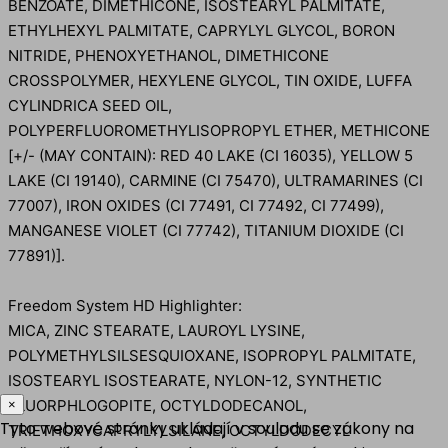
BENZOATE, DIMETHICONE, ISOSTEARYL PALMITATE,
ETHYLHEXYL PALMITATE, CAPRYLYL GLYCOL, BORON
NITRIDE, PHENOXYETHANOL, DIMETHICONE
CROSSPOLYMER, HEXYLENE GLYCOL, TIN OXIDE, LUFFA
CYLINDRICA SEED OIL,
POLYPERFLUOROMETHYLISOPROPYL ETHER, METHICONE
[+/- (MAY CONTAIN): RED 40 LAKE (CI 16035), YELLOW 5
LAKE (CI 19140), CARMINE (CI 75470), ULTRAMARINES (CI
77007), IRON OXIDES (CI 77491, CI 77492, CI 77499),
MANGANESE VIOLET (CI 77742), TITANIUM DIOXIDE (CI
77891)].
Freedom System HD Highlighter:
MICA, ZINC STEARATE, LAUROYL LYSINE,
POLYMETHYLSILSESQUIOXANE, ISOPROPYL PALMITATE,
ISOSTEARYL ISOSTEARATE, NYLON-12, SYNTHETIC
FLUORPHLOGOPITE, OCTYLDODECANOL,
×
Tyto webové stránky ukládají v souladu se zákony na
TRIETHOXYCAPRYLYLSILANE, OCTYLDODECYL