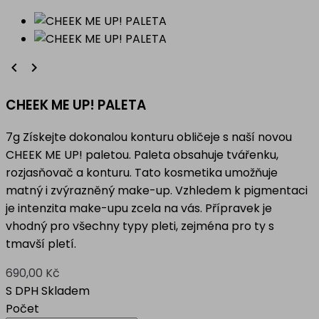


CHEEK ME UP! PALETA
7g Získejte dokonalou konturu obličeje s naší novou
CHEEK ME UP! paletou. Paleta obsahuje tvářenku,
rozjasňovač a konturu. Tato kosmetika umožňuje
matný i zvýrazněný make-up. Vzhledem k pigmentaci
je intenzita make-upu zcela na vás. Přípravek je
vhodný pro všechny typy pleti, zejména pro ty s
tmavší pletí.
690,00 Kč
S DPH
Skladem
Počet