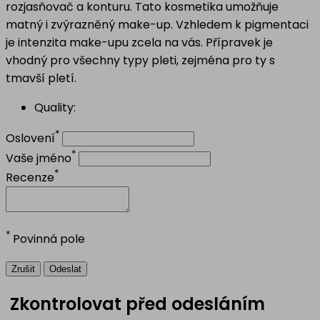
rozjasňovač a konturu. Tato kosmetika umožňuje
matný i zvýrazněný make-up. Vzhledem k pigmentaci
je intenzita make-upu zcela na vás. Přípravek je
vhodný pro všechny typy pleti, zejména pro ty s
tmavší pletí.
Quality:
*
Oslovení
*
Vaše jméno
*
Recenze
*
Povinná pole
Zrušit
Odeslat
Zkontrolovat před odesláním