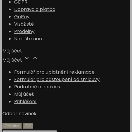
GDPR
Doprava a platba
GoPay
Vizážisté
Prodejny
Napište nám
Můj účet


Můj účet
Formulář pro uplatnění reklamace
Formulář pro odstoupení od smlouvy
Podrobně o cookies
Můj účet
Přihlášení
Odběr novinek