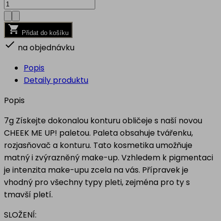

Přidat do košíku

na objednávku
Popis
Detaily produktu
Popis
7g Získejte dokonalou konturu obličeje s naší novou
CHEEK ME UP! paletou. Paleta obsahuje tvářenku,
rozjasňovač a konturu. Tato kosmetika umožňuje
matný i zvýrazněný make-up. Vzhledem k pigmentaci
je intenzita make-upu zcela na vás. Přípravek je
vhodný pro všechny typy pleti, zejména pro ty s
tmavší pletí.
SLOŽENÍ: