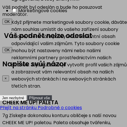
Váš podnět byl odeslán a bude ho posuzovat
Marketingové cookies
moderátor.
Když přijmete marketingové soubory cookie, dáváte
OK
nám souhlas umístit do vašeho zařízení soubory
Váš podnět nelze odeslat
cookie, které vám poskytnou relevantní obsah
odpovídající vašim zájmům. Tyto soubory cookie
mohou být nastaveny námi nebo našimi
OK
reklamními partnery prostřednictvím našich
Napište svůj názor
stránek. Jejich účelem je vytvořit profil vašich zájmů
a zobrazovat vám relevantní obsah na našich
webových stránkách i na webových stránkách
×
třetích stran.
Jen nezbytné
Přijmout vše
CHEEK ME UP! PALETA
Přejít na stránku Podrobně o cookies
7g Získejte dokonalou konturu obličeje s naší novou
CHEEK ME UP! paletou. Paleta obsahuje tvářenku,