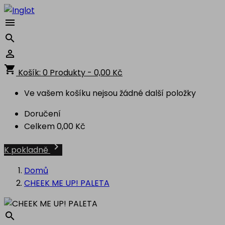



shopping_cart
Košík:
0
Produkty - 0,00 Kč
Ve vašem košíku nejsou žádné další položky
Doručení
Celkem
0,00 Kč

K pokladně
Domů
CHEEK ME UP! PALETA
search