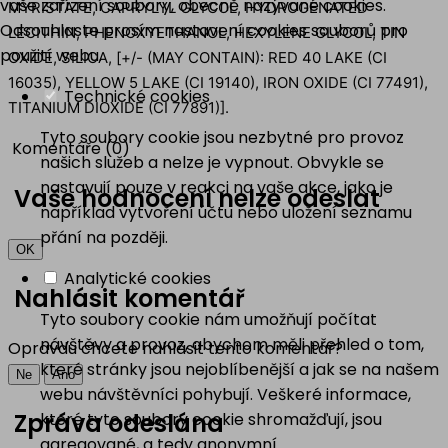
vaše zařízení soubory, obecně nazývané cookies.
MYRISTATE, CAPRYLYL GLYCOL, HYDROGENATED
Odsouhlaste prosím nastavení cookies souborů pro
LECITHIN, PHENOXYETHANOL, HEXYLENE GLYCOL, TIN
použití webu.
OXIDE, SILICA, [+/- (MAY CONTAIN): RED 40 LAKE (CI
16035), YELLOW 5 LAKE (CI 19140), IRON OXIDE (CI 77491),
Technické cookies
TITANIUM DIOXIDE (CI 77891)].
Tyto soubory cookie jsou nezbytné pro provoz
Komentáře (0)
našich služeb a nelze je vypnout. Obvykle se
nastavují pouze v reakci na vaše akce, jako je
Vaše hodnocení nelze odeslat
například vytvoření účtu nebo uložení seznamu
přání na později.
OK
Analytické cookies
Nahlásit komentář
Tyto soubory cookie nám umožňují počítat
návštěvy a provoz, abychom měli přehled o tom,
Opravdu chcete nahlásit tento komentář?
které stránky jsou nejoblíbenější a jak se na našem
Ne
Ano
webu návštěvníci pohybují. Veškeré informace,
Zpráva odeslána
které tyto soubory cookie shromažďují, jsou
agregované, a tedy anonymní.