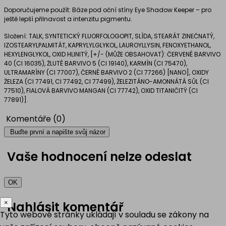
Doporučujeme použít: Báze pod oční stíny Eye Shadow Keeper – pro
ještě lepší přilnavost a intenzitu pigmentu.
Složení:
TALK, SYNTETICKÝ FLUORFOLOGOPIT, SLÍDA, STEARÁT ZINEČNATÝ,
IZOSTEARYLPALMITÁT, KAPRYLYLGLYKOL, LAUROYLLYSIN, FENOXYETHANOL,
HEXYLENGLYKOL, OXID HLINITÝ, [+/- (MŮŽE OBSAHOVAT): ČERVENÉ BARVIVO
40 (CI 16035), ŽLUTÉ BARVIVO 5 (CI 19140), KARMÍN (CI 75470),
ULTRAMARÍNY (CI 77007), ČERNÉ BARVIVO 2 (CI 77266) [NANO], OXIDY
ŽELEZA (CI 77491, CI 77492, CI 77499), ŽELEZITÁNO-AMONNÁTÁ SŮL (CI
77510), FIALOVÁ BARVIVO MANGAN (CI 77742), OXID TITANIČITÝ (CI
77891)].
Komentáře (0)
Buďte první a napište svůj názor
Vaše hodnocení nelze odeslat
OK
×
Nahlásit komentář
Tyto webové stránky ukládají v souladu se zákony na