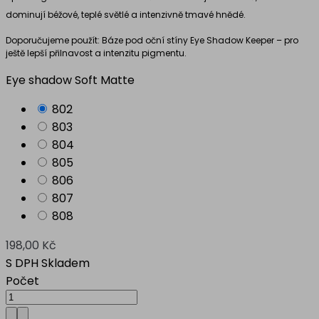
dominují béžové, teplé světlé a intenzivně tmavé hnědé.
Doporučujeme použít: Báze pod oční stíny Eye Shadow Keeper – pro
ještě lepší přilnavost a intenzitu pigmentu.
Eye shadow Soft Matte
802
803
804
805
806
807
808
198,00 Kč
S DPH
Skladem
Počet