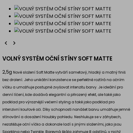


VOLNÝ SYSTÉM OČNÍ STÍNY SOFT MATTE
2,5g
Nové složení Soft Matte vytváří sametový, hladký a matný finiš
bez drolení. Jeho unikátní konzistence se perfektně roztírá na očním
víčku a umožňuje postupně zvyšovat intenzitu barvy. Je ideální pro
denní líčení, kde dodává elegantní a přirozený efekt, ale také jako
podklad pro výraznější večerní styling a také jako podklad pro
intenzivní kouřové oči. Díky schopnosti nanášet barvu umožňuje jemné
stínování a dosažení hloubky pohledu. Neshlukuje se v záhybech,
nezatěžuje oční víčko a dokonale ladí s jinými složeními, jako jsou
Sparkling nebo Twinkle. Barevná škála zahrnuje 8 odstínů, v nichž