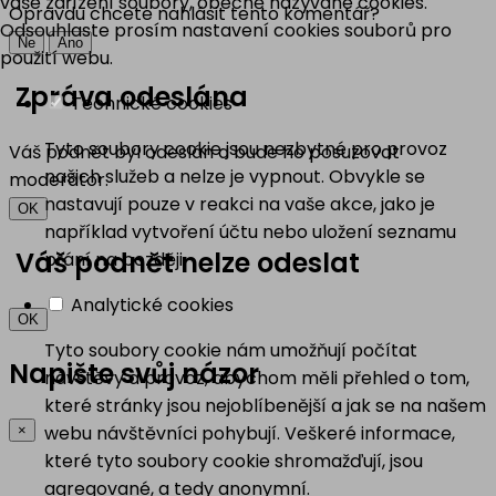
vaše zařízení soubory, obecně nazývané cookies.
Opravdu chcete nahlásit tento komentář?
Odsouhlaste prosím nastavení cookies souborů pro
Ne
Ano
použití webu.
Zpráva odeslána
Technické cookies
Tyto soubory cookie jsou nezbytné pro provoz
Váš podnět byl odeslán a bude ho posuzovat
našich služeb a nelze je vypnout. Obvykle se
moderátor.
nastavují pouze v reakci na vaše akce, jako je
OK
například vytvoření účtu nebo uložení seznamu
Váš podnět nelze odeslat
přání na později.
Analytické cookies
OK
Tyto soubory cookie nám umožňují počítat
Napište svůj názor
návštěvy a provoz, abychom měli přehled o tom,
které stránky jsou nejoblíbenější a jak se na našem
webu návštěvníci pohybují. Veškeré informace,
×
které tyto soubory cookie shromažďují, jsou
agregované, a tedy anonymní.