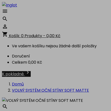



shopping_cart
Košík:
0
Produkty - 0,00 Kč
Ve vašem košíku nejsou žádné další položky
Doručení
Celkem
0,00 Kč

K pokladně
Domů
VOLNÝ SYSTÉM OČNÍ STÍNY SOFT MATTE
search