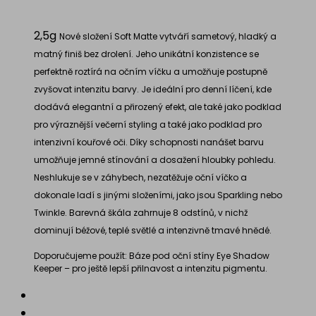
2,5g
Nové složení Soft Matte vytváří sametový, hladký a
matný finiš bez drolení. Jeho unikátní konzistence se
perfektně roztírá na očním víčku a umožňuje postupně
zvyšovat intenzitu barvy. Je ideální pro denní líčení, kde
dodává elegantní a přirozený efekt, ale také jako podklad
pro výraznější večerní styling a také jako podklad pro
intenzivní kouřové oči. Díky schopnosti nanášet barvu
umožňuje jemné stínování a dosažení hloubky pohledu.
Neshlukuje se v záhybech, nezatěžuje oční víčko a
dokonale ladí s jinými složeními, jako jsou Sparkling nebo
Twinkle. Barevná škála zahrnuje 8 odstínů, v nichž
dominují béžové, teplé světlé a intenzivně tmavé hnědé.
Doporučujeme použít: Báze pod oční stíny Eye Shadow
Keeper – pro ještě lepší přilnavost a intenzitu pigmentu.