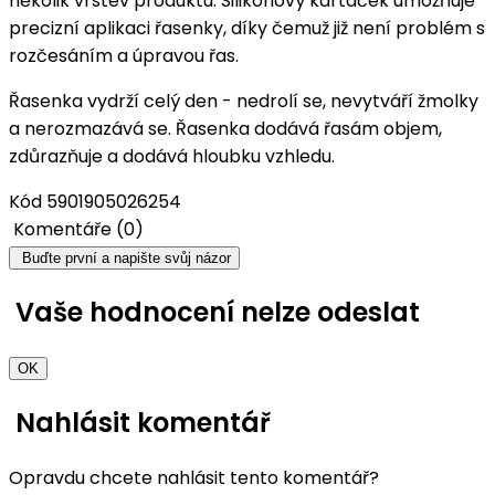
několik vrstev produktu. Silikonový kartáček umožňuje
precizní aplikaci řasenky, díky čemuž již není problém s
rozčesáním a úpravou řas.
Řasenka vydrží celý den - nedrolí se, nevytváří žmolky
a nerozmazává se. Řasenka dodává řasám objem,
zdůrazňuje a dodává hloubku vzhledu.
Kód
5901905026254
Komentáře (0)
Buďte první a napište svůj názor
Vaše hodnocení nelze odeslat
OK
Nahlásit komentář
Opravdu chcete nahlásit tento komentář?