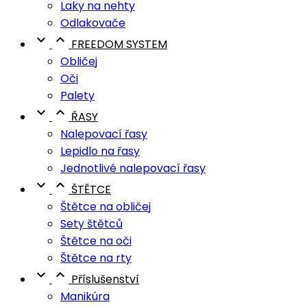
Laky na nehty
Odlakovače


FREEDOM SYSTEM
Obličej
Oči
Palety


ŘASY
Nalepovací řasy
Lepidlo na řasy
Jednotlivé nalepovací řasy


ŠTĚTCE
Štětce na obličej
Sety štětců
Štětce na oči
Štětce na rty


Příslušenství
Manikúra