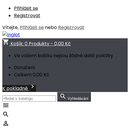
Přihlásit se
Registrovat
Vítejte,
Přihlásit se
nebo
Registrovat
shopping_cart
Košík:
0
Produkty - 0,00 Kč
Ve vašem košíku nejsou žádné další položky
Doručení
Celkem
0,00 Kč

K pokladně

Vyhledávání


