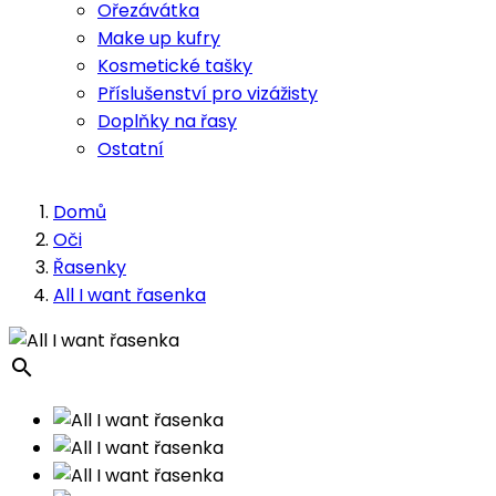
Ořezávátka
Make up kufry
Kosmetické tašky
Příslušenství pro vizážisty
Doplňky na řasy
Ostatní
Domů
Oči
Řasenky
All I want řasenka
search