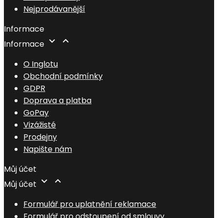
Nejprodávanější
Informace


Informace
O Inglotu
Obchodní podmínky
GDPR
Doprava a platba
GoPay
Vizážisté
Prodejny
Napište nám
Můj účet


Můj účet
Formulář pro uplatnění reklamace
Formulář pro odstoupení od smlouvy