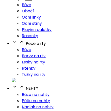
Báze
Obočí
Oční linky
Oční stíny
Playinn paletky
Řasenky


Péče o rty
Báze
Barvy na rty
Lesky na rty
Rtěnky
Tužky na rty


NEHTY
Báze na nehty
Péče na nehty
Nadlak na nehty