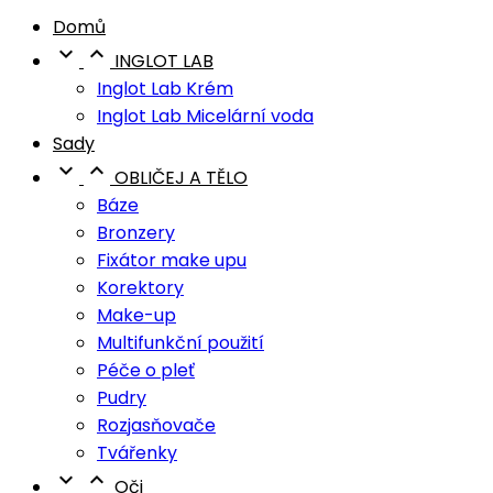
Domů


INGLOT LAB
Inglot Lab Krém
Inglot Lab Micelární voda
Sady


OBLIČEJ A TĚLO
Báze
Bronzery
Fixátor make upu
Korektory
Make-up
Multifunkční použití
Péče o pleť
Pudry
Rozjasňovače
Tvářenky


Oči