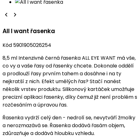


All I want řasenka
Kód
5901905026254
8,5 ml Intenzivně černá řasenka ALL EYE WANT má vše,
co vy a vaše řasy od řasenky chcete. Dokonale oddělí
a prodlouží řasy prvním tahem a dosáhne i na ty
nejkratší z nich. Efekt umělých řas? Stačí nanést
několik vrstev produktu. Silikonový kartáček umožňuje
precizní aplikaci řasenky, díky čemuž již není problém s
rozčesáním a úpravou řas.
Řasenka vydrží celý den - nedrolí se, nevytváří žmolky
a nerozmazává se. Řasenka dodává řasám objem,
zdůrazňuje a dodává hloubku vzhledu.