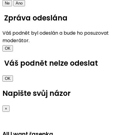
Ne
Ano
Zpráva odeslána
Váš podnět byl odeslán a bude ho posuzovat
moderátor.
OK
Váš podnět nelze odeslat
OK
Napište svůj názor
×
All I want řasenka