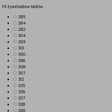
FS Eyeshadow Matte
285
284
282
304
303
301
300
296
308
307
312
325
326
327
328
330