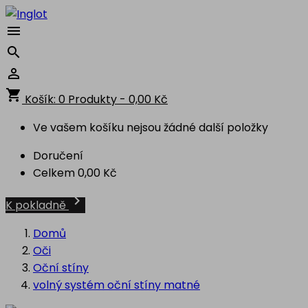



shopping_cart
Košík:
0
Produkty - 0,00 Kč
Ve vašem košíku nejsou žádné další položky
Doručení
Celkem
0,00 Kč

K pokladně
Domů
Oči
Oční stíny
volný systém oční stíny matné