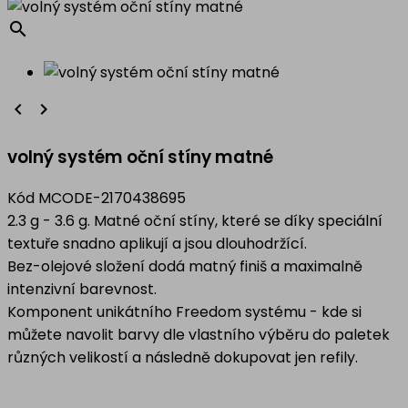
search


volný systém oční stíny matné
Kód
MCODE-2170438695
2.3 g - 3.6 g. Matné oční stíny, které se díky speciální
textuře snadno aplikují a jsou dlouhodržící.
Bez-olejové složení dodá matný finiš a maximalně
intenzivní barevnost.
Komponent unikátního Freedom systému - kde si
můžete navolit barvy dle vlastního výběru do paletek
různých velikostí a následně dokupovat jen refily.