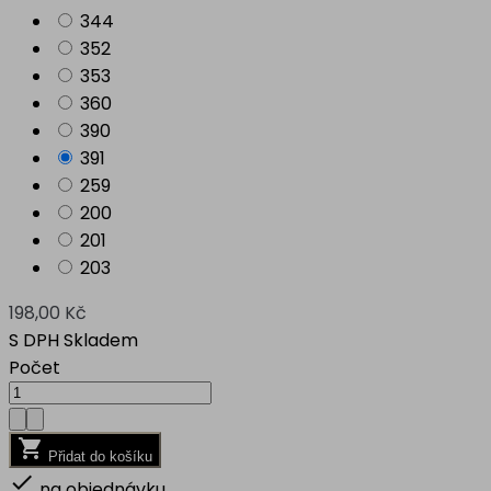
344
352
353
360
390
391
259
200
201
203
198,00 Kč
S DPH
Skladem
Počet

Přidat do košíku

na objednávku