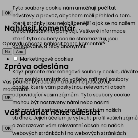
Tyto soubory cookie nám umožňují počítat
OK
návštěvy a provoz, abychom měli přehled o tom,
které stránky jsou nejoblíbenější a jak se na našem
Nahlásit komentář
webu návštěvníci pohybují. Veškeré informace,
které tyto soubory cookie shromažďují, jsou
Opravdu chcete nahlásit tento komentář?
agregované, a tedy anonymní.
Ne
Ano
Marketingové cookies
Zpráva odeslána
Když přijmete marketingové soubory cookie, dáváte
nám souhlas umístit do vašeho zařízení soubory
Váš podnět byl odeslán a bude ho posuzovat
cookie, které vám poskytnou relevantní obsah
moderátor.
odpovídající vašim zájmům. Tyto soubory cookie
OK
mohou být nastaveny námi nebo našimi
reklamními partnery prostřednictvím našich
Váš podnět nelze odeslat
stránek. Jejich účelem je vytvořit profil vašich zájmů
a zobrazovat vám relevantní obsah na našich
OK
webových stránkách i na webových stránkách