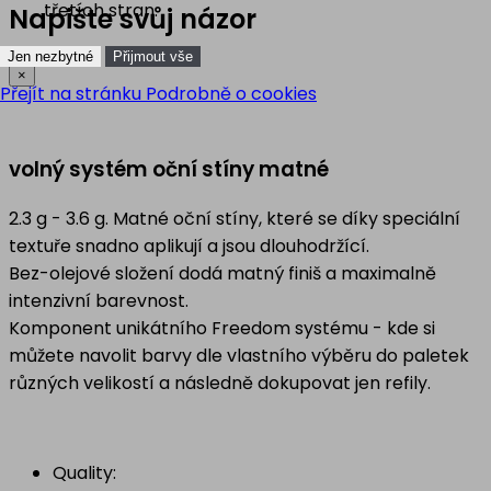
třetích stran.
Napište svůj názor
Jen nezbytné
Přijmout vše
×
Přejít na stránku Podrobně o cookies
volný systém oční stíny matné
2.3 g - 3.6 g. Matné oční stíny, které se díky speciální
textuře snadno aplikují a jsou dlouhodržící.
Bez-olejové složení dodá matný finiš a maximalně
intenzivní barevnost.
Komponent unikátního Freedom systému - kde si
můžete navolit barvy dle vlastního výběru do paletek
různých velikostí a následně dokupovat jen refily.
Quality: