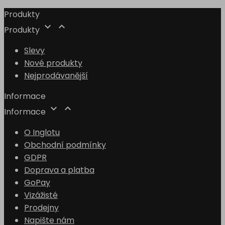
Produkty


Produkty
Slevy
Nové produkty
Nejprodávanější
Informace


Informace
O Inglotu
Obchodní podmínky
GDPR
Doprava a platba
GoPay
Vizážisté
Prodejny
Napište nám