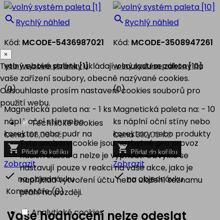


Rychlý náhled
Rychlý náhled
Kód:
MCODE-5436987021
Kód:
MCODE-3508947261
×
Tyto webové stránky ukládají v souladu se zákony na
volný systém paleta [1]
volný systém paleta [10]
vaše zařízení soubory, obecně nazývané cookies.
(0)
(0)
Odsouhlaste prosím nastavení cookies souborů pro
použití webu.
Magnetická paleta na: - 1 ks
Magnetická paleta na: - 10
náplň oční stín nebo
ks náplní oční stíny nebo
Technické cookies
korektor nebo pudr na
korektory nebo produkty
Cena
168,00 Kč
Cena
392,00 Kč
Tyto soubory cookie jsou nezbytné pro provoz
obočí
na obočí


Přidat do košíku
Přidat do košíku
našich služeb a nelze je vypnout. Obvykle se
Zobrazit
Zobrazit
nastavují pouze v reakci na vaše akce, jako je


na objednávku
na objednávku
například vytvoření účtu nebo uložení seznamu
Komentáře (0)
přání na později.
Analytické cookies
Vaše hodnocení nelze odeslat