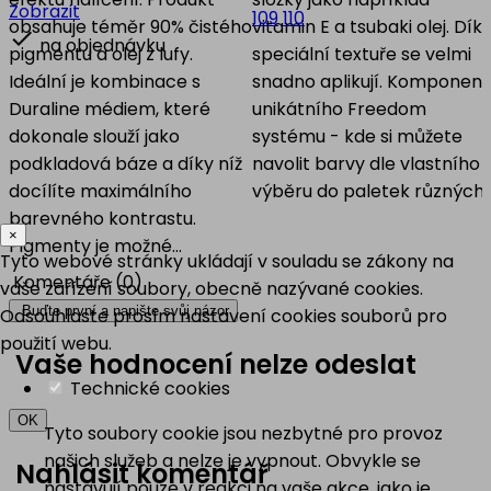
Zobrazit
109
110
obsahuje téměr 90% čistého
vitamin E a tsubaki olej. Dík

na objednávku
pigmentu a olej z lufy.
speciální textuře se velmi
Ideální je kombinace s
snadno aplikují. Komponent
Duraline médiem, které
unikátního Freedom
dokonale slouží jako
systému - kde si můžete
podkladová báze a díky níž
navolit barvy dle vlastního
docílíte maximálního
výběru do paletek různých..
barevného kontrastu.
×
Pigmenty je možné...
Tyto webové stránky ukládají v souladu se zákony na
Komentáře (0)
vaše zařízení soubory, obecně nazývané cookies.
Buďte první a napište svůj názor
Odsouhlaste prosím nastavení cookies souborů pro
použití webu.
Vaše hodnocení nelze odeslat
Technické cookies
OK
Tyto soubory cookie jsou nezbytné pro provoz
našich služeb a nelze je vypnout. Obvykle se
Nahlásit komentář
nastavují pouze v reakci na vaše akce, jako je