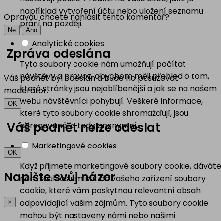
například vytvoření účtu nebo uložení seznamu
Opravdu chcete nahlásit tento komentář?
přání na později.
Ne
Ano
Analytické cookies
Zpráva odeslána
Tyto soubory cookie nám umožňují počítat
návštěvy a provoz, abychom měli přehled o tom,
Váš podnět byl odeslán a bude ho posuzovat
které stránky jsou nejoblíbenější a jak se na našem
moderátor.
webu návštěvníci pohybují. Veškeré informace,
OK
které tyto soubory cookie shromažďují, jsou
Váš podnět nelze odeslat
agregované, a tedy anonymní.
Marketingové cookies
OK
Když přijmete marketingové soubory cookie, dáváte
Napište svůj názor
nám souhlas umístit do vašeho zařízení soubory
cookie, které vám poskytnou relevantní obsah
odpovídající vašim zájmům. Tyto soubory cookie
×
mohou být nastaveny námi nebo našimi