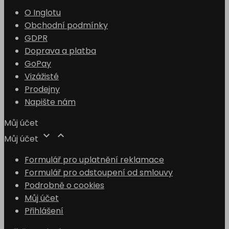
O Inglotu
Obchodní podmínky
GDPR
Doprava a platba
GoPay
Vizážisté
Prodejny
Napište nám
Můj účet


Můj účet
Formulář pro uplatnění reklamace
Formulář pro odstoupení od smlouvy
Podrobně o cookies
Můj účet
Přihlášení