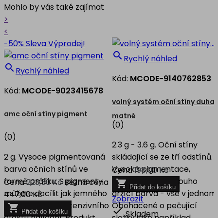
Mohlo by vás také zajímat
>
<
-50%
Sleva
Výprodej!

Rychlý náhled

Rychlý náhled
Kód:
MCODE-9140762853
Kód:
MCODE-9023415678
volný systém oční stíny duha
amc oční stíny pigment
matné
(0)
(0)
2.3 g - 3.6 g. Oční stíny
2 g. Vysoce pigmentovaná
skládající se ze tří odstínů.
barva očních stínů ve
Vysoká pigmentace,
Cena
198,00 Kč
formě prášku. S pigmenty
perfektní krytí, dlouho
Cena
223,50 Kč
Běžná cena

Přidat do košíku
můžete docílit jak jemného
držící barva - vše v jednom
447,00 Kč
Zobrazit
tak maximálně intenzivního
Obohacené o pečující


Přidat do košíku
Skladem
efektu nalíčení. Produkt
složky jako například