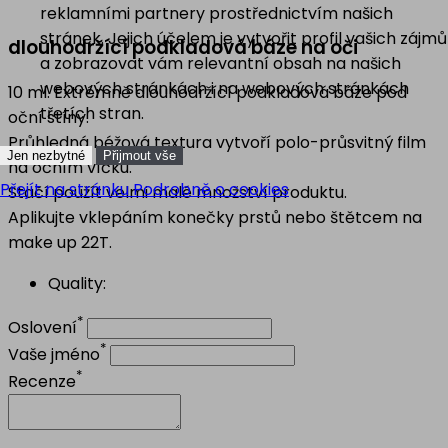
reklamními partnery prostřednictvím našich
stránek. Jejich účelem je vytvořit profil vašich zájmů
dlouhodržící podkladová báze na oči
a zobrazovat vám relevantní obsah na našich
webových stránkách i na webových stránkách
10 ml. Extrémně dlouhodržící podkladová báze pod
třetích stran.
oční stíny.
Průhledná béžová textura vytvoří polo-průsvitný film
Jen nezbytné
Přijmout vše
na očním víčku.
Přejít na stránku Podrobně o cookies
Stačí použít velmi malé množství produktu.
Aplikujte vklepáním konečky prstů nebo štětcem na
make up 22T.
Quality:
*
Oslovení
*
Vaše jméno
*
Recenze