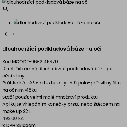
search


dlouhodržící podkladová báze na oči
Kód
MCODE-9682145370
10 ml. Extrémně dlouhodržící podkladová báze pod
oční stíny.
Průhledná béžová textura vytvoří polo-průsvitný film
na očním víčku.
Stačí použít velmi malé množství produktu.
Aplikujte vklepáním konečky prstů nebo štětcem na
make up 22T.
492,00 Kč
S DPH
Skladem