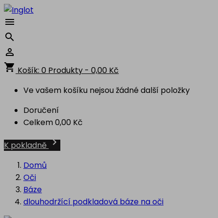



shopping_cart
Košík:
0
Produkty - 0,00 Kč
Ve vašem košíku nejsou žádné další položky
Doručení
Celkem
0,00 Kč

K pokladně
Domů
Oči
Báze
dlouhodržící podkladová báze na oči