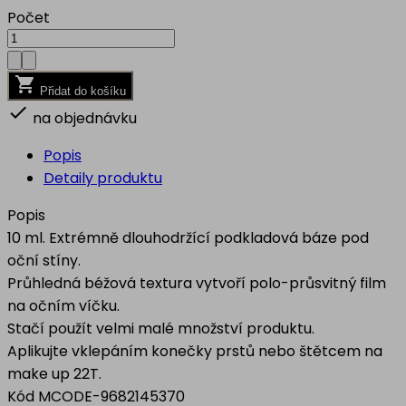
Počet

Přidat do košíku

na objednávku
Popis
Detaily produktu
Popis
10 ml. Extrémně dlouhodržící podkladová báze pod
oční stíny.
Průhledná béžová textura vytvoří polo-průsvitný film
na očním víčku.
Stačí použít velmi malé množství produktu.
Aplikujte vklepáním konečky prstů nebo štětcem na
make up 22T.
Kód
MCODE-9682145370