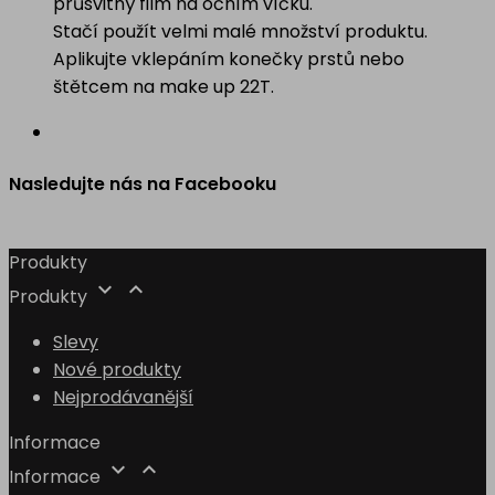
průsvitný film na očním víčku.
Stačí použít velmi malé množství produktu.
Aplikujte vklepáním konečky prstů nebo
štětcem na make up 22T.
Nasledujte nás na Facebooku
Produkty


Produkty
Slevy
Nové produkty
Nejprodávanější
Informace


Informace