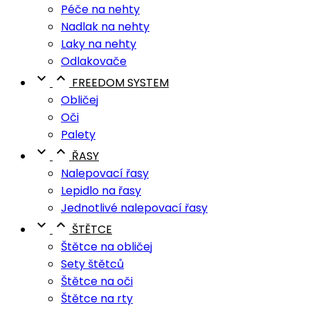
Péče na nehty
Nadlak na nehty
Laky na nehty
Odlakovače


FREEDOM SYSTEM
Obličej
Oči
Palety


ŘASY
Nalepovací řasy
Lepidlo na řasy
Jednotlivé nalepovací řasy


ŠTĚTCE
Štětce na obličej
Sety štětců
Štětce na oči
Štětce na rty