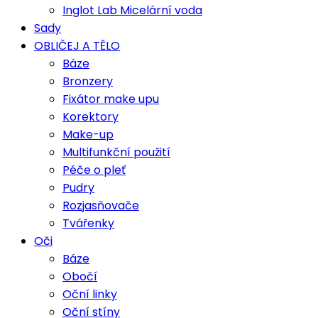
Inglot Lab Micelární voda
Sady
OBLIČEJ A TĚLO
Báze
Bronzery
Fixátor make upu
Korektory
Make-up
Multifunkční použití
Péče o pleť
Pudry
Rozjasňovače
Tvářenky
Oči
Báze
Obočí
Oční linky
Oční stíny