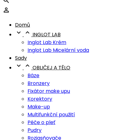


Domů


INGLOT LAB
Inglot Lab Krém
Inglot Lab Micelární voda
Sady


OBLIČEJ A TĚLO
Báze
Bronzery
Fixátor make upu
Korektory
Make-up
Multifunkční použití
Péče o pleť
Pudry
Rozjasňovače