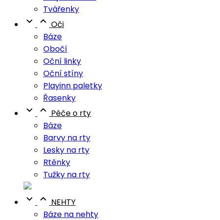
Tvářenky


Oči
Báze
Obočí
Oční linky
Oční stíny
Playinn paletky
Řasenky


Péče o rty
Báze
Barvy na rty
Lesky na rty
Rtěnky
Tužky na rty


NEHTY
Báze na nehty