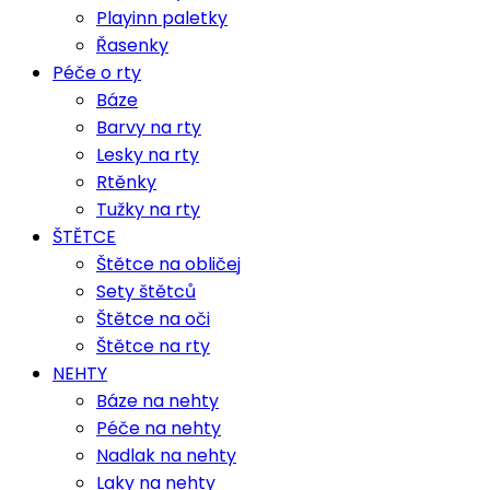
Playinn paletky
Řasenky
Péče o rty
Báze
Barvy na rty
Lesky na rty
Rtěnky
Tužky na rty
ŠTĚTCE
Štětce na obličej
Sety štětců
Štětce na oči
Štětce na rty
NEHTY
Báze na nehty
Péče na nehty
Nadlak na nehty
Laky na nehty