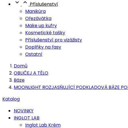


Příslušenství
Manikúra
Ořezávátka
Make up kufry
Kosmetické tašky
Příslušenství pro vizážisty
Doplňky na řasy
Ostatní
Domů
OBLIČEJ A TĚLO
Báze
MOONLIGHT ROZJASŇUJÍCÍ PODKLADOVÁ BÁZE P
Katalog
NOVINKY
INGLOT LAB
Inglot Lab Krém