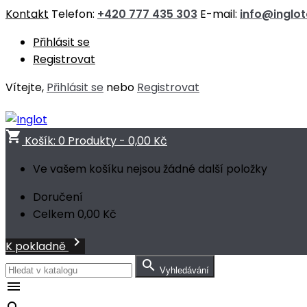
Kontakt
Telefon:
+420 777 435 303
E-mail:
info@inglo
Přihlásit se
Registrovat
Vítejte,
Přihlásit se
nebo
Registrovat
shopping_cart
Košík:
0
Produkty - 0,00 Kč
Ve vašem košíku nejsou žádné další položky
Doručení
Celkem
0,00 Kč

K pokladně

Vyhledávání
