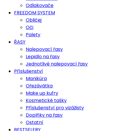
Odlakovače
FREEDOM SYSTEM
Obličej
Oči
Palety
ŘASY
Nalepovací řasy
Lepidlo na řasy
Jednotlivé nalepovací řasy
Příslušenství
Manikúra
Ořezávátka
Make up kufry
Kosmetické tašky
Příslušenství pro vizážisty
Doplňky na řasy
Ostatní
BESTSELERY