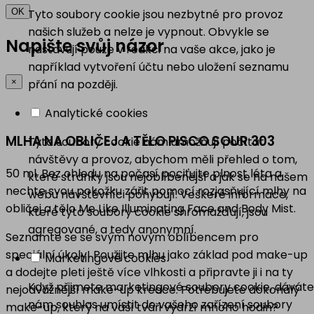
Tyto soubory cookie jsou nezbytné pro provoz
OK
našich služeb a nelze je vypnout. Obvykle se
Napište svůj názor
nastavují pouze v reakci na vaše akce, jako je
například vytvoření účtu nebo uložení seznamu
×
přání na později.
Analytické cookies
MLHA NA OBLIČEJ A TĚLO PISCO SOUR 303
Tyto soubory cookie nám umožňují počítat
návštěvy a provoz, abychom měli přehled o tom,
50 ml. Bez ohledu na počasí pociťujte plnost léta a
které stránky jsou nejoblíbenější a jak se na našem
nechte svou pokožku zářit pomocí rozjasňující mlhy na
webu návštěvníci pohybují. Veškeré informace,
obličej a tělo Me Like Illuminating Face and Body Mist.
které tyto soubory cookie shromažďují, jsou
agregované, a tedy anonymní.
Seznamte se se svým novým oblíbencem pro
speciální úkoly! Použijte mlhu jako základ pod make-up
Marketingové cookies
a dodejte pleti ještě více vlhkosti a připravte ji i na ty
Když přijmete marketingové soubory cookie, dáváte
nejodvážnější make-up kreace. Potřebujete dokonalý
nám souhlas umístit do vašeho zařízení soubory
make-up, který na vaší tváři vydrží mnoho hodin?