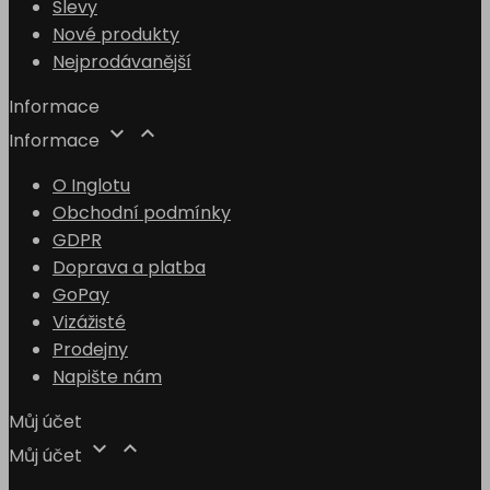
Slevy
Nové produkty
Nejprodávanější
Informace


Informace
O Inglotu
Obchodní podmínky
GDPR
Doprava a platba
GoPay
Vizážisté
Prodejny
Napište nám
Můj účet


Můj účet