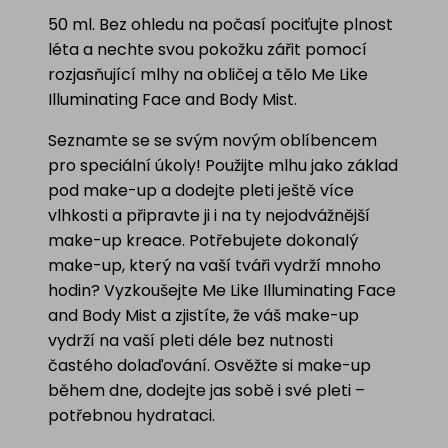
50 ml. Bez ohledu na počasí pociťujte plnost
léta a nechte svou pokožku zářit pomocí
rozjasňující mlhy na obličej a tělo Me Like
Illuminating Face and Body Mist.
Seznamte se se svým novým oblíbencem
pro speciální úkoly! Použijte mlhu jako základ
pod make-up a dodejte pleti ještě více
vlhkosti a připravte ji i na ty nejodvážnější
make-up kreace. Potřebujete dokonalý
make-up, který na vaší tváři vydrží mnoho
hodin? Vyzkoušejte Me Like Illuminating Face
and Body Mist a zjistíte, že váš make-up
vydrží na vaší pleti déle bez nutnosti
častého dolaďování. Osvěžte si make-up
během dne, dodejte jas sobě i své pleti –
potřebnou hydrataci.