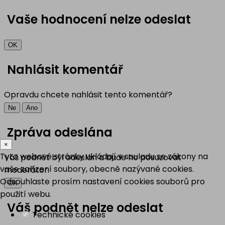
Vaše hodnocení nelze odeslat
OK
Nahlásit komentář
Opravdu chcete nahlásit tento komentář?
Ne
Ano
Zpráva odeslána
×
Tyto webové stránky ukládají v souladu se zákony na
Váš podnět byl odeslán a bude ho posuzovat
vaše zařízení soubory, obecně nazývané cookies.
moderátor.
Odsouhlaste prosím nastavení cookies souborů pro
OK
použití webu.
Váš podnět nelze odeslat
Technické cookies