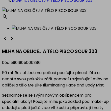
MLHA NA OBLIČEJ A TĚLO PISCO SOUR 303
search


MLHA NA OBLIČEJ A TĚLO PISCO SOUR 303
Kód
5901905006386
50 ml. Bez ohledu na počasí pociťujte plnost léta a
nechte svou pokožku zářit pomocí rozjasňující mlhy na
obličej a tělo Me Like Illuminating Face and Body Mist.
Seznamte se se svým novým oblíbencem pro
speciální úkoly! Použijte mlhu jako základ pod make-up
a dodejte pleti ještě více vlhkosti a připravte ji i na ty