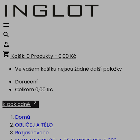



shopping_cart
Košík:
0
Produkty - 0,00 Kč
Ve vašem košíku nejsou žádné další položky
Doručení
Celkem
0,00 Kč

K pokladně
Domů
OBLIČEJ A TĚLO
Rozjasňovače