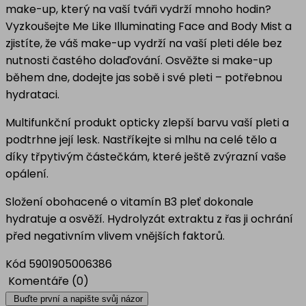
make-up, který na vaší tváři vydrží mnoho hodin?
Vyzkoušejte Me Like Illuminating Face and Body Mist a
zjistíte, že váš make-up vydrží na vaší pleti déle bez
nutnosti častého dolaďování. Osvěžte si make-up
během dne, dodejte jas sobě i své pleti – potřebnou
hydrataci.
Multifunkční produkt opticky zlepší barvu vaší pleti a
podtrhne její lesk. Nastříkejte si mlhu na celé tělo a
díky třpytivým částečkám, které ještě zvýrazní vaše
opálení.
Složení obohacené o vitamín B3 pleť dokonale
hydratuje a osvěží. Hydrolyzát extraktu z řas ji ochrání
před negativním vlivem vnějších faktorů.
Kód
5901905006386
Komentáře (0)
Buďte první a napište svůj názor