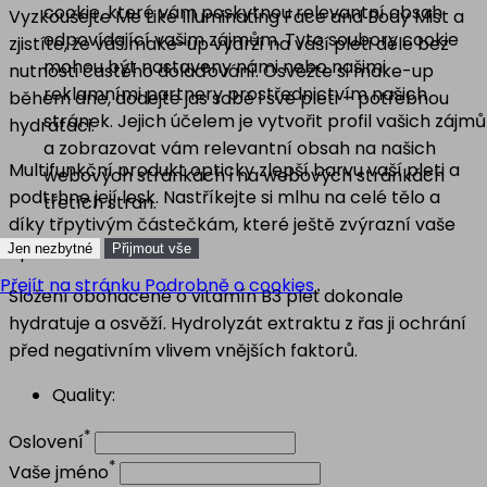
cookie, které vám poskytnou relevantní obsah
Vyzkoušejte Me Like Illuminating Face and Body Mist a
odpovídající vašim zájmům. Tyto soubory cookie
zjistíte, že váš make-up vydrží na vaší pleti déle bez
mohou být nastaveny námi nebo našimi
nutnosti častého dolaďování. Osvěžte si make-up
reklamními partnery prostřednictvím našich
během dne, dodejte jas sobě i své pleti – potřebnou
stránek. Jejich účelem je vytvořit profil vašich zájmů
hydrataci.
a zobrazovat vám relevantní obsah na našich
Multifunkční produkt opticky zlepší barvu vaší pleti a
webových stránkách i na webových stránkách
podtrhne její lesk. Nastříkejte si mlhu na celé tělo a
třetích stran.
díky třpytivým částečkám, které ještě zvýrazní vaše
opálení.
Jen nezbytné
Přijmout vše
Přejít na stránku Podrobně o cookies
Složení obohacené o vitamín B3 pleť dokonale
hydratuje a osvěží. Hydrolyzát extraktu z řas ji ochrání
před negativním vlivem vnějších faktorů.
Quality:
*
Oslovení
*
Vaše jméno