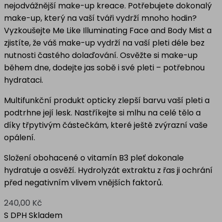
nejodvážnější make-up kreace. Potřebujete dokonalý
make-up, který na vaší tváři vydrží mnoho hodin?
Vyzkoušejte Me Like Illuminating Face and Body Mist a
zjistíte, že váš make-up vydrží na vaší pleti déle bez
nutnosti častého dolaďování. Osvěžte si make-up
během dne, dodejte jas sobě i své pleti – potřebnou
hydrataci.
Multifunkční produkt opticky zlepší barvu vaší pleti a
podtrhne její lesk. Nastříkejte si mlhu na celé tělo a
díky třpytivým částečkám, které ještě zvýrazní vaše
opálení.
Složení obohacené o vitamín B3 pleť dokonale
hydratuje a osvěží. Hydrolyzát extraktu z řas ji ochrání
před negativním vlivem vnějších faktorů.
240,00 Kč
S DPH
Skladem