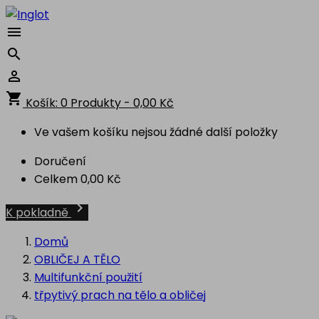



shopping_cart
Košík:
0
Produkty - 0,00 Kč
Ve vašem košíku nejsou žádné další položky
Doručení
Celkem
0,00 Kč

K pokladně
Domů
OBLIČEJ A TĚLO
Multifunkční použití
třpytivý prach na tělo a obličej