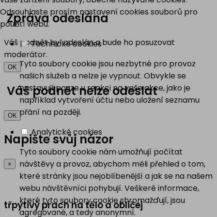
Odsouhlaste prosím nastavení cookies souborů pro
Zpráva odeslána
použití webu.
Váš podnět byl odeslán a bude ho posuzovat
Technické cookies
moderátor.
Tyto soubory cookie jsou nezbytné pro provoz
OK
našich služeb a nelze je vypnout. Obvykle se
nastavují pouze v reakci na vaše akce, jako je
Váš podnět nelze odeslat
například vytvoření účtu nebo uložení seznamu
přání na později.
OK
Analytické cookies
Napište svůj názor
Tyto soubory cookie nám umožňují počítat
návštěvy a provoz, abychom měli přehled o tom,
×
které stránky jsou nejoblíbenější a jak se na našem
webu návštěvníci pohybují. Veškeré informace,
které tyto soubory cookie shromažďují, jsou
třpytivý prach na tělo a obličej
agregované, a tedy anonymní.