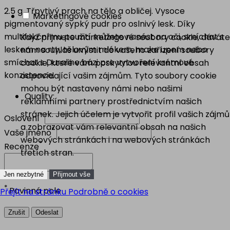
2.5 g. Třpytivý prach na tělo a obličej. Vysoce
Marketingové cookies
pigmentovaný sypký pudr pro oslnivý lesk. Díky
multifukčnímu použití můžete nanést na oči, smíchat s
Když přijmete marketingové soubory cookie, dáváte
leskem na rty, tělovým mlékem, make upem nebo
nám souhlas umístit do vašeho zařízení soubory
smíchat s Duraline bázi pro vytvoření krémové
cookie, které vám poskytnou relevantní obsah
konzistence.
odpovídající vašim zájmům. Tyto soubory cookie
mohou být nastaveny námi nebo našimi
Quality:
reklamními partnery prostřednictvím našich
stránek. Jejich účelem je vytvořit profil vašich zájmů
*
Oslovení
a zobrazovat vám relevantní obsah na našich
*
Vaše jméno
webových stránkách i na webových stránkách
*
Recenze
třetích stran.
Jen nezbytné
Přijmout vše
*
Povinná pole
Přejít na stránku Podrobně o cookies
Zrušit
Odeslat