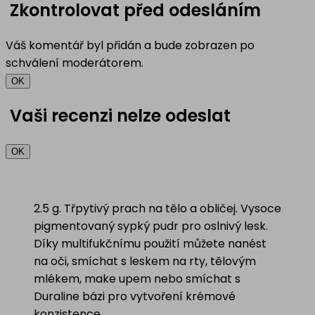
Zkontrolovat před odesláním
Váš komentář byl přidán a bude zobrazen po
schválení moderátorem.
OK
Vaši recenzi nelze odeslat
OK
2.5 g. Třpytivý prach na tělo a obličej. Vysoce
pigmentovaný sypký pudr pro oslnivý lesk.
Díky multifukčnímu použití můžete nanést
na oči, smíchat s leskem na rty, tělovým
mlékem, make upem nebo smíchat s
Duraline bázi pro vytvoření krémové
konzistence.