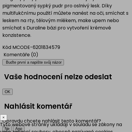
pigmentovaný sypký pudr pro oslnivý lesk. Díky
multifukčnímu použití můžete nanést na oči, smíchat s
leskem na rty, tělovým mlékem, make upem nebo
smíchat s Duraline bázi pro vytvoření krémové
konzistence.
Kód
MCODE-6201834579
Komentáře (0)
Buďte první a napište svůj názor
Vaše hodnocení nelze odeslat
OK
Nahlásit komentář
×
Opravdu chcete nahlásit tento komentář?
Tyto webové stránky ukládají v souladu se zákony na
Ne
Ano
vaše zařízení soubory, obecně nazývané cookies.