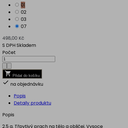
01
02
03
07
498,00 Kč
S DPH
Skladem
Počet

Přidat do košíku

na objednávku
Popis
Detaily produktu
Popis
2.5 g. Třpytivý prach na tělo a obličej. Vysoce