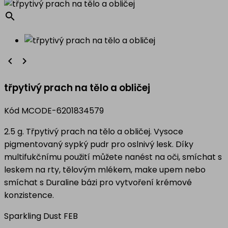
search


třpytivý prach na tělo a obličej
Kód
MCODE-6201834579
2.5 g. Třpytivý prach na tělo a obličej. Vysoce
pigmentovaný sypký pudr pro oslnivý lesk. Díky
multifukčnímu použití můžete nanést na oči, smíchat s
leskem na rty, tělovým mlékem, make upem nebo
smíchat s Duraline bázi pro vytvoření krémové
konzistence.
Sparkling Dust FEB