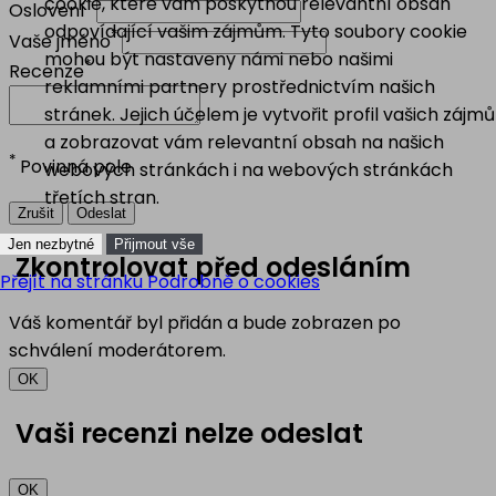
cookie, které vám poskytnou relevantní obsah
*
Oslovení
odpovídající vašim zájmům. Tyto soubory cookie
*
Vaše jméno
mohou být nastaveny námi nebo našimi
*
Recenze
reklamními partnery prostřednictvím našich
stránek. Jejich účelem je vytvořit profil vašich zájmů
a zobrazovat vám relevantní obsah na našich
*
Povinná pole
webových stránkách i na webových stránkách
třetích stran.
Zrušit
Odeslat
Jen nezbytné
Přijmout vše
Zkontrolovat před odesláním
Přejít na stránku Podrobně o cookies
Váš komentář byl přidán a bude zobrazen po
schválení moderátorem.
OK
Vaši recenzi nelze odeslat
OK