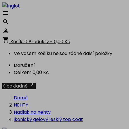



shopping_cart
Košík:
0
Produkty - 0,00 Kč
Ve vašem košíku nejsou žádné další položky
Doručení
Celkem
0,00 Kč

K pokladně
Domů
NEHTY
Nadlak na nehty
ikonický gelový lesklý top coat