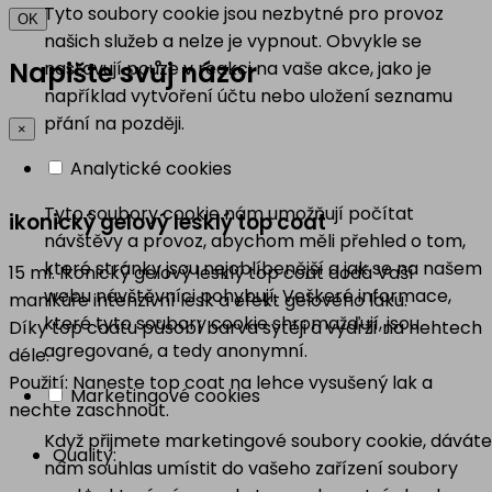
Tyto soubory cookie jsou nezbytné pro provoz
OK
našich služeb a nelze je vypnout. Obvykle se
Napište svůj názor
nastavují pouze v reakci na vaše akce, jako je
například vytvoření účtu nebo uložení seznamu
přání na později.
×
Analytické cookies
Tyto soubory cookie nám umožňují počítat
ikonický gelový lesklý top coat
návštěvy a provoz, abychom měli přehled o tom,
které stránky jsou nejoblíbenější a jak se na našem
15 ml. Ikonický gelový lesklý top coat dodá Vaší
webu návštěvníci pohybují. Veškeré informace,
manikúře intenzivní lesk a efekt gelového laku.
které tyto soubory cookie shromažďují, jsou
Díky top coatu působí barva sytěji a vydrží na nehtech
agregované, a tedy anonymní.
déle.
Použití: Naneste top coat na lehce vysušený lak a
Marketingové cookies
nechte zaschnout.
Když přijmete marketingové soubory cookie, dáváte
Quality:
nám souhlas umístit do vašeho zařízení soubory