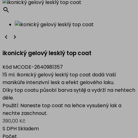
search


ikonický gelový lesklý top coat
Kód
MCODE-2640981357
15 ml. Ikonický gelový lesklý top coat dodá Vaší
manikúře intenzivní lesk a efekt gelového laku.
Díky top coatu působí barva sytěji a vydrží na nehtech
déle.
Použití: Naneste top coat na lehce vysušený lak a
nechte zaschnout.
390,00 Kč
S DPH
Skladem
Počet