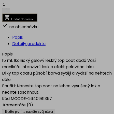

Přidat do košíku

na objednávku
Popis
Detaily produktu
Popis
15 ml. Ikonický gelový lesklý top coat dodá Vaší
manikúře intenzivní lesk a efekt gelového laku.
Díky top coatu působí barva sytěji a vydrží na nehtech
déle.
Použití: Naneste top coat na lehce vysušený lak a
nechte zaschnout.
Kód
MCODE-2640981357
Komentáře (0)
Buďte první a napište svůj názor