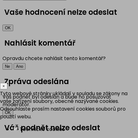
Vaše hodnocení nelze odeslat
OK
Nahlásit komentář
Opravdu chcete nahlásit tento komentář?
Ne
Ano
Zpráva odeslána
×
Tyto webové stránky ukládají v souladu se zákony na
Váš podnět byl odeslán a bude ho posuzovat
vaše zařízení soubory, obecně nazývané cookies.
moderátor.
Odsouhlaste prosím nastavení cookies souborů pro
OK
použití webu.
Váš podnět nelze odeslat
Technické cookies