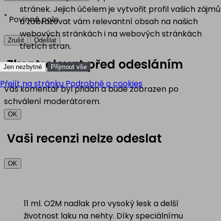
stránek. Jejich účelem je vytvořit profil vašich zájmů
*
Povinná pole
a zobrazovat vám relevantní obsah na našich
webových stránkách i na webových stránkách
Zrušit
Odeslat
třetích stran.
Zkontrolovat před odesláním
Jen nezbytné
Přijmout vše
Přejít na stránku Podrobně o cookies
Váš komentář byl přidán a bude zobrazen po
schválení moderátorem.
OK
Vaši recenzi nelze odeslat
OK
11 ml. O2M nadlak pro vysoký lesk a delší
životnost laku na nehty. Díky speciálnímu