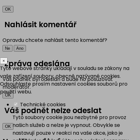
OK
Nahlásit komentář
Opravdu chcete nahlásit tento komentář?
Ne
Ano
Zpráva odeslána
×
Tyto webové stránky ukládají v souladu se zákony na
vaše zařízení soubory, obecně nazývané cookies.
Váš podnět byl odeslán a bude ho posuzovat
Odsouhlaste prosím nastavení cookies souborů pro
moderátor.
použití webu.
OK
Technické cookies
Váš podnět nelze odeslat
Tyto soubory cookie jsou nezbytné pro provoz
našich služeb a nelze je vypnout. Obvykle se
OK
nastavují pouze v reakci na vaše akce, jako je