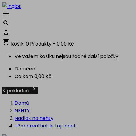



shopping_cart
Košík:
0
Produkty - 0,00 Kč
Ve vašem košíku nejsou žádné další položky
Doručení
Celkem
0,00 Kč

K pokladně
Domů
NEHTY
Nadlak na nehty
o2m breathable top coat