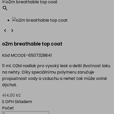
search


o2m breathable top coat
Kód
MCODE-6507329841
11 ml. O2M nadlak pro vysoký lesk a delší životnost laku
na nehty. Díky speciálnímu polymeru zaručuje
propustnost vody a vzduchu a nehet tak může volně
dýchat.
414,00 Kč
S DPH
Skladem
Počet