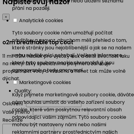
Napište svůj názor
například vytvoření účtu nebo uložení seznamu
přání na později.
×
Analytické cookies
Tyto soubory cookie nám umožňují počítat
návštěvy a provoz, abychom měli přehled o tom,
o2m breathable top coat
které stránky jsou nejoblíbenější a jak se na našem
webu návštěvníci pohybují. Veškeré informace,
11 ml. O2M nadlak pro vysoký lesk a delší životnost laku
které tyto soubory cookie shromažďují, jsou
na nehty. Díky speciálnímu polymeru zaručuje
agregované, a tedy anonymní.
propustnost vody a vzduchu a nehet tak může volně
dýchat.
Marketingové cookies
Quality:
Když přijmete marketingové soubory cookie, dáváte
nám souhlas umístit do vašeho zařízení soubory
*
Oslovení
cookie, které vám poskytnou relevantní obsah
*
Vaše jméno
odpovídající vašim zájmům. Tyto soubory cookie
*
Recenze
mohou být nastaveny námi nebo našimi
reklamními partnery prostřednictvím našich